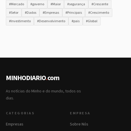
#Mercado
#governo
#Maior
#segurança
#Crescente
#Setor
#Dados
#Empresas
#Principais
#Crescimento
#Investimento
#Desenvolvimento
#pais
#Global
MINHODIARIO
.
com
As notícias do Minho e do mundo, todos os
dias.
CATEGORIAS
EMPRESA
Empresas
Sobre Nós