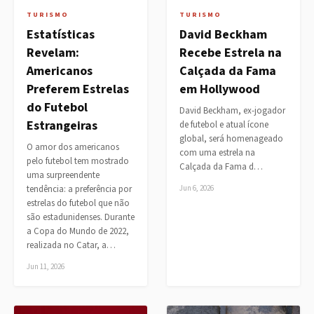
TURISMO
TURISMO
Estatísticas
David Beckham
Revelam:
Recebe Estrela na
Americanos
Calçada da Fama
Preferem Estrelas
em Hollywood
do Futebol
David Beckham, ex-jogador
Estrangeiras
de futebol e atual ícone
global, será homenageado
O amor dos americanos
com uma estrela na
pelo futebol tem mostrado
Calçada da Fama d…
uma surpreendente
tendência: a preferência por
Jun 6, 2026
estrelas do futebol que não
são estadunidenses. Durante
a Copa do Mundo de 2022,
realizada no Catar, a…
Jun 11, 2026