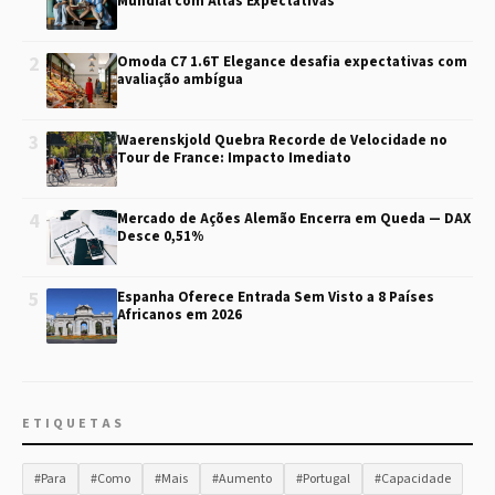
Mundial com Altas Expectativas
2
Omoda C7 1.6T Elegance desafia expectativas com
avaliação ambígua
3
Waerenskjold Quebra Recorde de Velocidade no
Tour de France: Impacto Imediato
4
Mercado de Ações Alemão Encerra em Queda — DAX
Desce 0,51%
5
Espanha Oferece Entrada Sem Visto a 8 Países
Africanos em 2026
ETIQUETAS
#Para
#Como
#Mais
#Aumento
#Portugal
#Capacidade