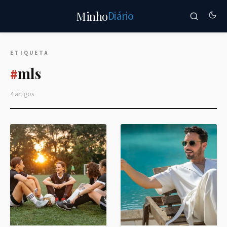
Diário
Minho
ETIQUETA
mls
#
4 artigos