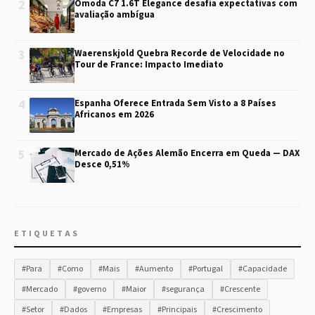
2
Omoda C7 1.6T Elegance desafia expectativas com
avaliação ambígua
3
Waerenskjold Quebra Recorde de Velocidade no
Tour de France: Impacto Imediato
4
Espanha Oferece Entrada Sem Visto a 8 Países
Africanos em 2026
5
Mercado de Ações Alemão Encerra em Queda — DAX
Desce 0,51%
ETIQUETAS
#Para
#Como
#Mais
#Aumento
#Portugal
#Capacidade
#Mercado
#governo
#Maior
#segurança
#Crescente
#Setor
#Dados
#Empresas
#Principais
#Crescimento