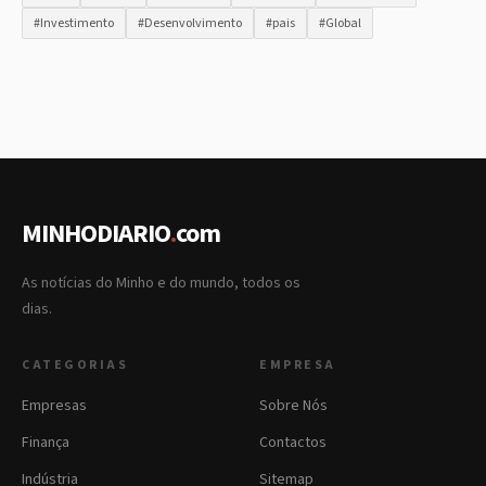
#Investimento
#Desenvolvimento
#pais
#Global
MINHODIARIO
.
com
As notícias do Minho e do mundo, todos os
dias.
CATEGORIAS
EMPRESA
Empresas
Sobre Nós
Finança
Contactos
Indústria
Sitemap