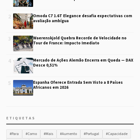
2
Omoda C7 1.6T Elegance desafia expectativas com
avaliação ambígua
3
Waerenskjold Quebra Recorde de Velocidade no
Tour de France: Impacto Imediato
4
Mercado de Ações Alemão Encerra em Queda — DAX
Desce 0,51%
5
Espanha Oferece Entrada Sem Visto a 8 Países
Africanos em 2026
ETIQUETAS
#Para
#Como
#Mais
#Aumento
#Portugal
#Capacidade