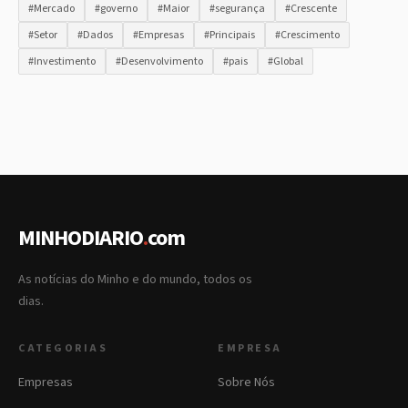
#Mercado
#governo
#Maior
#segurança
#Crescente
#Setor
#Dados
#Empresas
#Principais
#Crescimento
#Investimento
#Desenvolvimento
#pais
#Global
MINHODIARIO
.
com
As notícias do Minho e do mundo, todos os
dias.
CATEGORIAS
EMPRESA
Empresas
Sobre Nós