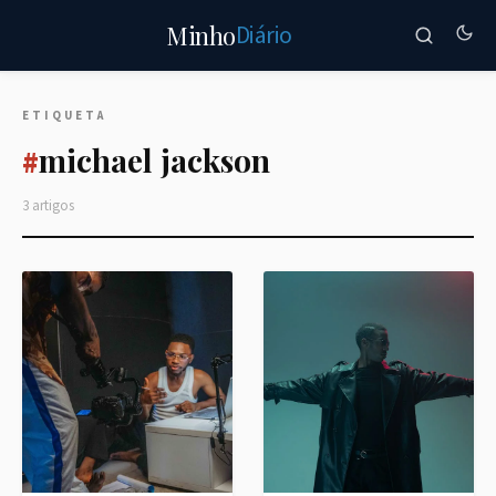
Diário
Minho
ETIQUETA
michael jackson
#
3 artigos