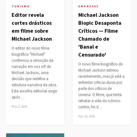
TURISMO
EMPRESAS
Editor revela
Michael Jackson
cortes drásticos
Biopic Desaponta
em filme sobre
Críticos — Filme
Michael Jackson
Chamado de
'Banal e
O editor do novo filme
Censurado'
biográfico "Michael"
confirmou a remoção da
O novo filme biográfico de
narração em voz off de
Michael Jackson estreou
Michael Jackson, uma
recentemente, mas já está a
decisão que redefine a
enfrentar críticas duras por
estrutura narrativa da obra.
parte dos críticos de
Esta escolha editorial surge
cinema. O filme, que tenta
após …
retratar a vida do icônico
May 2, 2026
cantor, foi d…
Apr 23, 2026