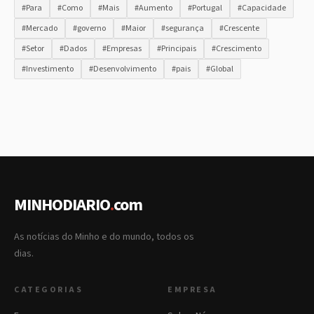
#Para
#Como
#Mais
#Aumento
#Portugal
#Capacidade
#Mercado
#governo
#Maior
#segurança
#Crescente
#Setor
#Dados
#Empresas
#Principais
#Crescimento
#Investimento
#Desenvolvimento
#pais
#Global
MINHODIARIO
.
com
As notícias do Minho e do mundo, todos os
dias.
CATEGORIAS
EMPRESA