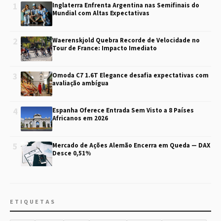
1
Inglaterra Enfrenta Argentina nas Semifinais do
Mundial com Altas Expectativas
2
Waerenskjold Quebra Recorde de Velocidade no
Tour de France: Impacto Imediato
3
Omoda C7 1.6T Elegance desafia expectativas com
avaliação ambígua
4
Espanha Oferece Entrada Sem Visto a 8 Países
Africanos em 2026
5
Mercado de Ações Alemão Encerra em Queda — DAX
Desce 0,51%
ETIQUETAS