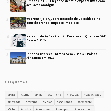
2
Omoda C7 1.6T Elegance desafia expectativas com
avaliação ambígua
3
Waerenskjold Quebra Recorde de Velocidade no
Tour de France: Impacto Imediato
4
Mercado de Ações Alemão Encerra em Queda — DAX
Desce 0,51%
5
Espanha Oferece Entrada Sem Visto a 8 Países
Africanos em 2026
ETIQUETAS
#Para
#Como
#Mais
#Aumento
#Portugal
#Capacidade
#Mercado
#governo
#Maior
#segurança
#Crescente
#Setor
#Dados
#Empresas
#Principais
#Crescimento