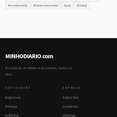
#Investimento
#Desenvolvimento
#pais
#Global
MINHODIARIO
.
com
As notícias do Minho e do mundo, todos os
dias.
CATEGORIAS
EMPRESA
Empresas
Sobre Nós
Finança
Contactos
Indústria
Sitemap