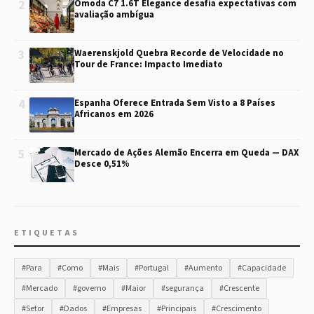
2
Omoda C7 1.6T Elegance desafia expectativas com
avaliação ambígua
3
Waerenskjold Quebra Recorde de Velocidade no
Tour de France: Impacto Imediato
4
Espanha Oferece Entrada Sem Visto a 8 Países
Africanos em 2026
5
Mercado de Ações Alemão Encerra em Queda — DAX
Desce 0,51%
ETIQUETAS
#Para
#Como
#Mais
#Portugal
#Aumento
#Capacidade
#Mercado
#governo
#Maior
#segurança
#Crescente
#Setor
#Dados
#Empresas
#Principais
#Crescimento