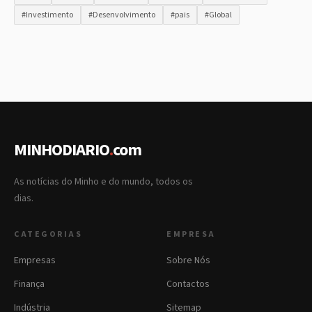
#Investimento
#Desenvolvimento
#pais
#Global
MINHODIARIO
.
com
As notícias do Minho e do mundo, todos os
dias.
CATEGORIAS
EMPRESA
Empresas
Sobre Nós
Finança
Contactos
Indústria
Sitemap