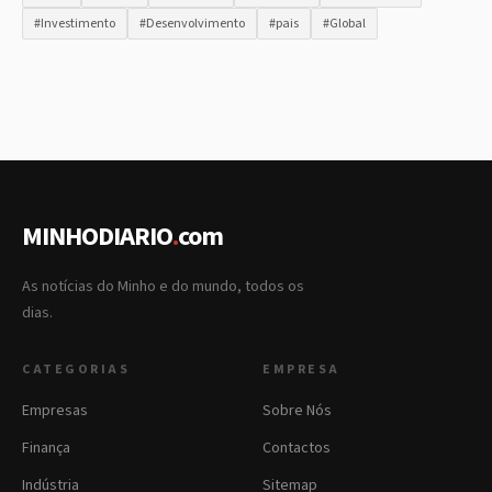
#Investimento
#Desenvolvimento
#pais
#Global
MINHODIARIO
.
com
As notícias do Minho e do mundo, todos os
dias.
CATEGORIAS
EMPRESA
Empresas
Sobre Nós
Finança
Contactos
Indústria
Sitemap