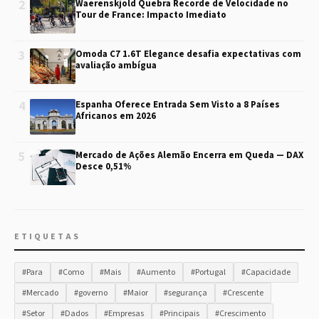
2
Waerenskjold Quebra Recorde de Velocidade no
Tour de France: Impacto Imediato
3
Omoda C7 1.6T Elegance desafia expectativas com
avaliação ambígua
4
Espanha Oferece Entrada Sem Visto a 8 Países
Africanos em 2026
5
Mercado de Ações Alemão Encerra em Queda — DAX
Desce 0,51%
ETIQUETAS
#Para
#Como
#Mais
#Aumento
#Portugal
#Capacidade
#Mercado
#governo
#Maior
#segurança
#Crescente
#Setor
#Dados
#Empresas
#Principais
#Crescimento