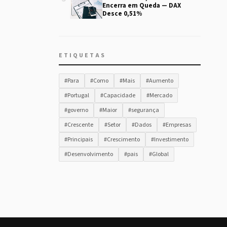
Encerra em Queda — DAX
Desce 0,51%
ETIQUETAS
#Para
#Como
#Mais
#Aumento
#Portugal
#Capacidade
#Mercado
#governo
#Maior
#segurança
#Crescente
#Setor
#Dados
#Empresas
#Principais
#Crescimento
#Investimento
#Desenvolvimento
#pais
#Global