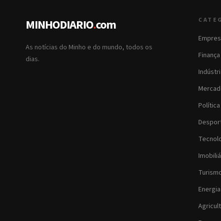
CATE
MINHODIARIO
.
com
Empres
As notícias do Minho e do mundo, todos os
Finança
dias.
Indústr
Mercad
Política
Despor
Tecnol
Imobiliá
Turism
Energia
Agricul