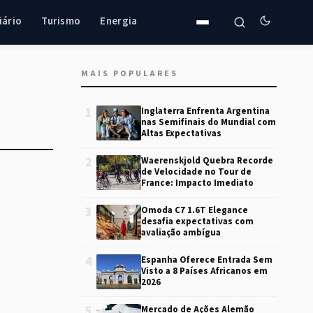
iário
Turismo
Energia
MAIS POPULARES
1
Inglaterra Enfrenta Argentina
nas Semifinais do Mundial com
Altas Expectativas
2
Waerenskjold Quebra Recorde
de Velocidade no Tour de
France: Impacto Imediato
3
Omoda C7 1.6T Elegance
desafia expectativas com
avaliação ambígua
4
Espanha Oferece Entrada Sem
Visto a 8 Países Africanos em
2026
5
Mercado de Ações Alemão