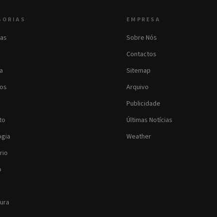
GORIAS
EMPRESA
as
Sobre Nós
Contactos
ia
Sitemap
os
Arquivo
Publicidade
to
Últimas Notícias
ogia
Weather
rio
o
tura