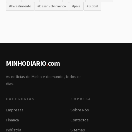
#Investimento
#Desenvolvimento
#pais
#Global
MINHODIARIO
.
com
As notícias do Minho e do mundo, todos os
dias.
CATEGORIAS
EMPRESA
Empresas
Sobre Nós
Finança
Contactos
Indústria
Sitemap