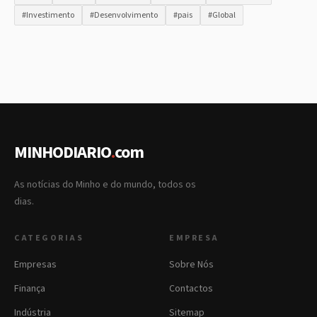
#Investimento
#Desenvolvimento
#pais
#Global
MINHODIARIO
.
com
As notícias do Minho e do mundo, todos os
dias.
CATEGORIAS
EMPRESA
Empresas
Sobre Nós
Finança
Contactos
Indústria
Sitemap