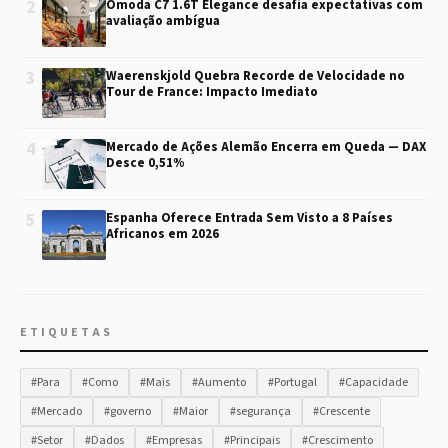
2
Omoda C7 1.6T Elegance desafia expectativas com
avaliação ambígua
3
Waerenskjold Quebra Recorde de Velocidade no
Tour de France: Impacto Imediato
4
Mercado de Ações Alemão Encerra em Queda — DAX
Desce 0,51%
5
Espanha Oferece Entrada Sem Visto a 8 Países
Africanos em 2026
ETIQUETAS
#Para
#Como
#Mais
#Aumento
#Portugal
#Capacidade
#Mercado
#governo
#Maior
#segurança
#Crescente
#Setor
#Dados
#Empresas
#Principais
#Crescimento