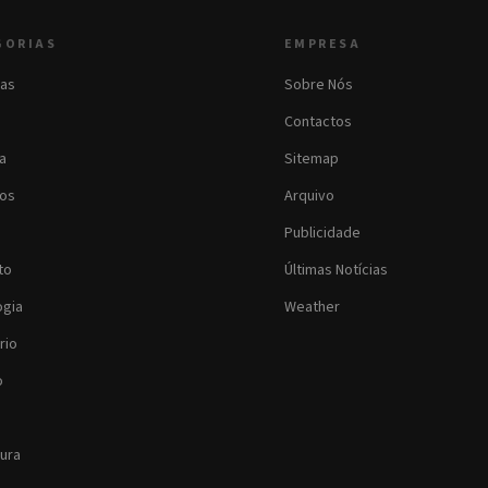
GORIAS
EMPRESA
as
Sobre Nós
Contactos
ia
Sitemap
os
Arquivo
Publicidade
to
Últimas Notícias
ogia
Weather
rio
o
tura