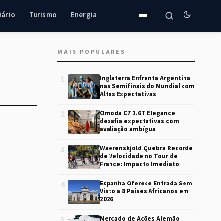
iário
Turismo
Energia
MAIS POPULARES
1
Inglaterra Enfrenta Argentina
nas Semifinais do Mundial com
Altas Expectativas
2
Omoda C7 1.6T Elegance
desafia expectativas com
avaliação ambígua
3
Waerenskjold Quebra Recorde
de Velocidade no Tour de
France: Impacto Imediato
4
Espanha Oferece Entrada Sem
Visto a 8 Países Africanos em
2026
5
Mercado de Ações Alemão