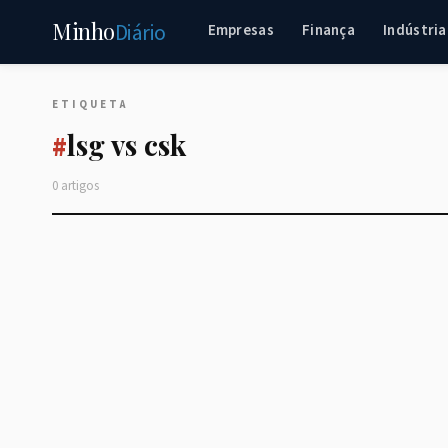
Minho
Diário
Empresas
Finança
Indústria
ETIQUETA
lsg vs csk
#
0 artigos