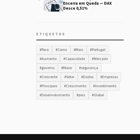
Encerra em Queda — DAX
Desce 0,51%
ETIQUETAS
#Para
#Como
#Mais
#Portugal
#Aumento
#Capacidade
#Mercado
#governo
#Maior
#segurança
#Crescente
#Setor
#Dados
#Empresas
#Principais
#Crescimento
#Investimento
#Desenvolvimento
#pais
#Global