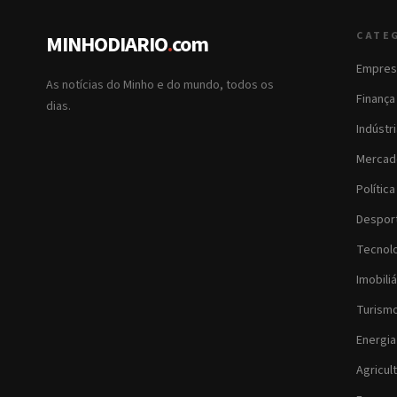
CATE
MINHODIARIO
.
com
Empres
As notícias do Minho e do mundo, todos os
Finança
dias.
Indústr
Mercad
Política
Despor
Tecnol
Imobiliá
Turism
Energia
Agricul