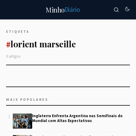
Diário
Minho
ETIQUETA
lorient marseille
#
0 artigos
MAIS POPULARES
1
Inglaterra Enfrenta Argentina nas Semifinais do
Mundial com Altas Expectativas