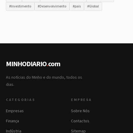
#Investimento
#Desenvolvimento
#pais
#Global
MINHODIARIO
.
com
As notícias do Minho e do mundo, todos os
dias.
CATEGORIAS
EMPRESA
Empresas
Sobre Nós
Finança
Contactos
Indústria
Sitemap