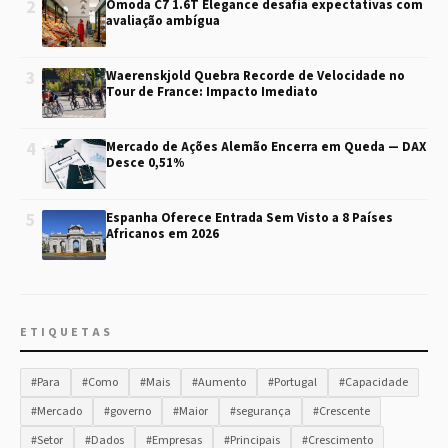
2
Omoda C7 1.6T Elegance desafia expectativas com
avaliação ambígua
3
Waerenskjold Quebra Recorde de Velocidade no
Tour de France: Impacto Imediato
4
Mercado de Ações Alemão Encerra em Queda — DAX
Desce 0,51%
5
Espanha Oferece Entrada Sem Visto a 8 Países
Africanos em 2026
ETIQUETAS
#Para
#Como
#Mais
#Aumento
#Portugal
#Capacidade
#Mercado
#governo
#Maior
#segurança
#Crescente
#Setor
#Dados
#Empresas
#Principais
#Crescimento