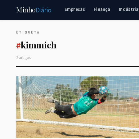
Minho
Diário
Empresas
Finança
Indústria
ETIQUETA
kimmich
#
2 artigos