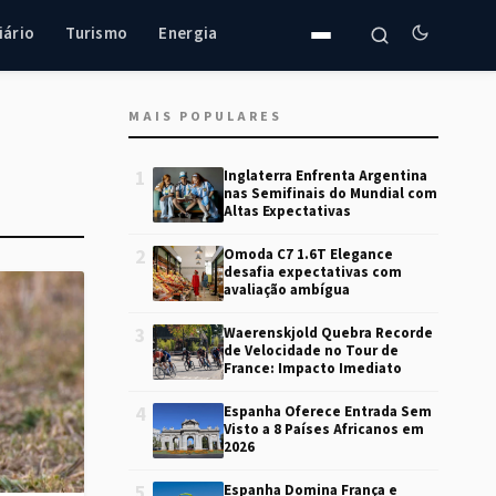
iário
Turismo
Energia
MAIS POPULARES
1
Inglaterra Enfrenta Argentina
nas Semifinais do Mundial com
Altas Expectativas
2
Omoda C7 1.6T Elegance
desafia expectativas com
avaliação ambígua
3
Waerenskjold Quebra Recorde
de Velocidade no Tour de
France: Impacto Imediato
4
Espanha Oferece Entrada Sem
Visto a 8 Países Africanos em
2026
5
Espanha Domina França e