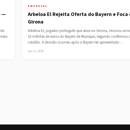
EMPRESAS
o —
Arbeloa El Rejeita Oferta do Bayern e Foca
Girona
ndo
Arbeloa El, jogador português que atua no Girona, recusou uma 
rneio.
15 milhões de euros do Bayern de Munique, segundo confirmou 
catalão. A decisão ocorreu após o Bayern ter apresentado …
Apr 13, 2026