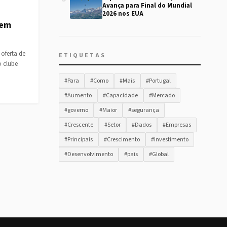
Avança para Final do Mundial
2026 nos EUA
 em
oferta de
ETIQUETAS
o clube
#Para
#Como
#Mais
#Portugal
#Aumento
#Capacidade
#Mercado
#governo
#Maior
#segurança
#Crescente
#Setor
#Dados
#Empresas
#Principais
#Crescimento
#Investimento
#Desenvolvimento
#pais
#Global