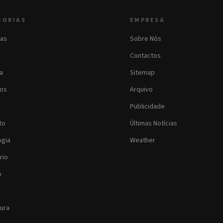
GORIAS
EMPRESA
as
Sobre Nós
Contactos
ia
Sitemap
os
Arquivo
Publicidade
to
Últimas Notícias
ogia
Weather
rio
o
tura