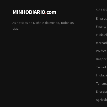
CATE
MINHODIARIO
.
com
Empres
As notícias do Minho e do mundo, todos os
Finança
dias.
Indústr
Mercad
Política
Despor
Tecnol
Imobiliá
Turism
Energia
Agricul