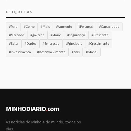
ETIQUETAS
#Para
#Como
#Mais
#Aumento
#Portugal
#Capacidade
#Mercado
#governo
#Maior
#segurança
#Crescente
#Setor
#Dados
#Empresas
#Principais
#Crescimento
#Investimento
#Desenvolvimento
#pais
#Global
MINHODIARIO
.
com
As notícias do Minho e do mundo, todos os
dias.