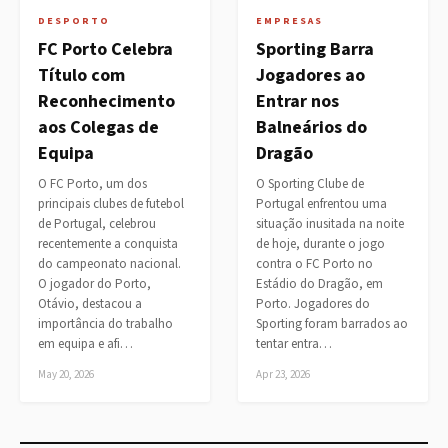
DESPORTO
EMPRESAS
FC Porto Celebra
Sporting Barra
Título com
Jogadores ao
Reconhecimento
Entrar nos
aos Colegas de
Balneários do
Equipa
Dragão
O FC Porto, um dos
O Sporting Clube de
principais clubes de futebol
Portugal enfrentou uma
de Portugal, celebrou
situação inusitada na noite
recentemente a conquista
de hoje, durante o jogo
do campeonato nacional.
contra o FC Porto no
O jogador do Porto,
Estádio do Dragão, em
Otávio, destacou a
Porto. Jogadores do
importância do trabalho
Sporting foram barrados ao
em equipa e afi…
tentar entra…
May 20, 2026
Apr 23, 2026