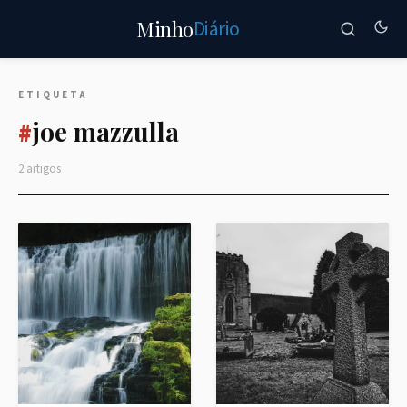
Diário
Minho
ETIQUETA
joe mazzulla
#
2 artigos