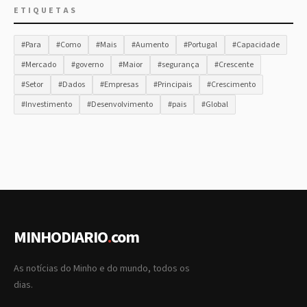
ETIQUETAS
#Para
#Como
#Mais
#Aumento
#Portugal
#Capacidade
#Mercado
#governo
#Maior
#segurança
#Crescente
#Setor
#Dados
#Empresas
#Principais
#Crescimento
#Investimento
#Desenvolvimento
#pais
#Global
MINHODIARIO
.
com
As notícias do Minho e do mundo, todos os
dias.