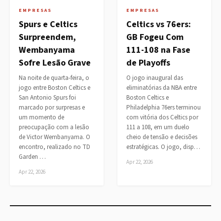
EMPRESAS
EMPRESAS
Spurs e Celtics
Celtics vs 76ers:
Surpreendem,
GB Fogeu Com
Wembanyama
111-108 na Fase
Sofre Lesão Grave
de Playoffs
Na noite de quarta-feira, o
O jogo inaugural das
jogo entre Boston Celtics e
eliminatórias da NBA entre
San Antonio Spurs foi
Boston Celtics e
marcado por surpresas e
Philadelphia 76ers terminou
um momento de
com vitória dos Celtics por
preocupação com a lesão
111 a 108, em um duelo
de Victor Wembanyama. O
cheio de tensão e decisões
encontro, realizado no TD
estratégicas. O jogo, disp…
Garden …
Apr 22, 2026
Apr 22, 2026