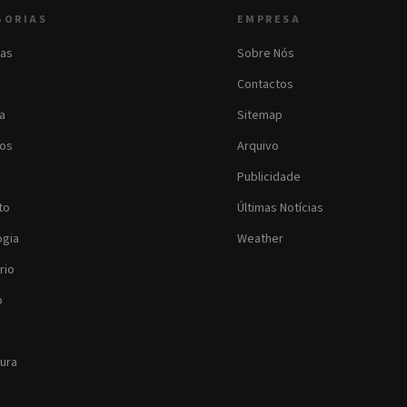
GORIAS
EMPRESA
as
Sobre Nós
Contactos
ia
Sitemap
os
Arquivo
Publicidade
to
Últimas Notícias
ogia
Weather
rio
o
tura