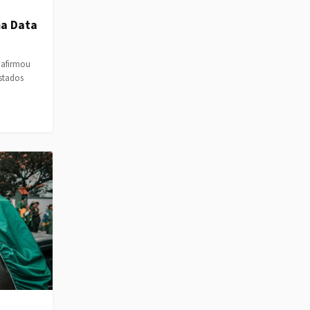
ma Data
 afirmou
Estados