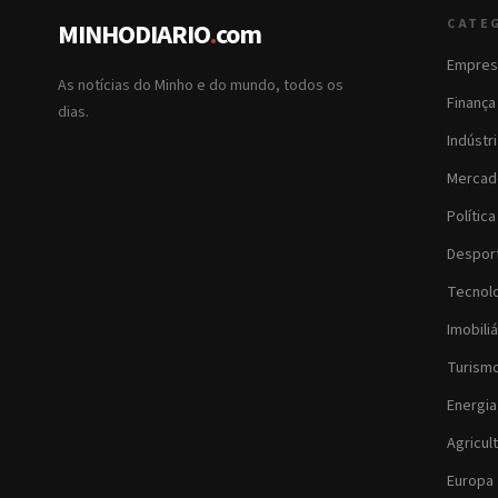
CATE
MINHODIARIO
.
com
Empres
As notícias do Minho e do mundo, todos os
Finança
dias.
Indústr
Mercad
Política
Despor
Tecnol
Imobiliá
Turism
Energia
Agricul
Europa