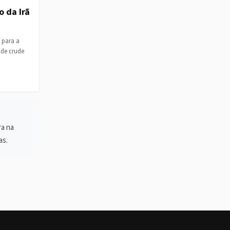
o da Irã
 para a
 de crude
ra na
as.