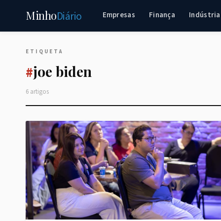
Minho
Diário
Empresas
Finança
Indústria
ETIQUETA
joe biden
#
6 artigos