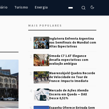
iário
Turismo
Energia
MAIS POPULARES
1
Inglaterra Enfrenta Argentina
nas Semifinais do Mundial com
Altas Expectativas
2
Omoda C7 1.6T Elegance
desafia expectativas com
avaliação ambígua
3
Waerenskjold Quebra Recorde
de Velocidade no Tour de
France: Impacto Imediato
4
Mercado de Ações Alemão
Encerra em Queda — DAX
Desce 0,51%
5
Espanha Oferece Entrada Sem