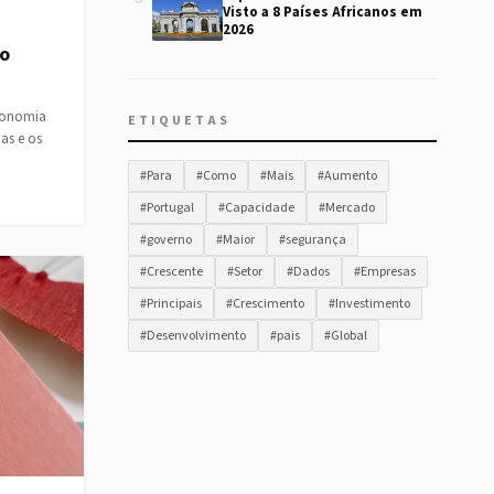
Visto a 8 Países Africanos em
2026
 o
conomia
ETIQUETAS
ias e os
#Para
#Como
#Mais
#Aumento
#Portugal
#Capacidade
#Mercado
#governo
#Maior
#segurança
#Crescente
#Setor
#Dados
#Empresas
#Principais
#Crescimento
#Investimento
#Desenvolvimento
#pais
#Global