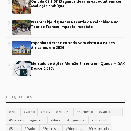
2
Omoda C7 1.6T Elegance desafia expectativas com
avaliação ambígua
3
Waerenskjold Quebra Recorde de Velocidade no
Tour de France: Impacto Imediato
4
Espanha Oferece Entrada Sem Visto a 8 Países
Africanos em 2026
5
Mercado de Ações Alemão Encerra em Queda — DAX
Desce 0,51%
ETIQUETAS
#Para
#Como
#Mais
#Portugal
#Aumento
#Capacidade
#Mercado
#governo
#Maior
#segurança
#Crescente
#Setor
#Dados
#Empresas
#Principais
#Crescimento