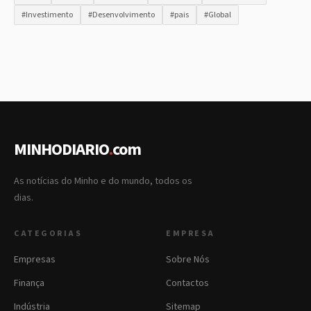
#Investimento
#Desenvolvimento
#pais
#Global
MINHODIARIO
.
com
As notícias do Minho e do mundo, todos os
dias.
CATEGORIAS
EMPRESA
Empresas
Sobre Nós
Finança
Contactos
Indústria
Sitemap