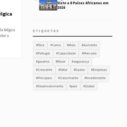
Visto a 8 Países Africanos em
2026
élgica
da Bélgica
ETIQUETAS
idar a
#Para
#Como
#Mais
#Aumento
#Portugal
#Capacidade
#Mercado
#governo
#Maior
#segurança
#Crescente
#Setor
#Dados
#Empresas
#Principais
#Crescimento
#Investimento
#Desenvolvimento
#pais
#Global