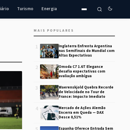
iário
Turismo
Energia
MAIS POPULARES
1
Inglaterra Enfrenta Argentina
nas Semifinais do Mundial com
Altas Expectativas
2
Omoda C7 1.6T Elegance
desafia expectativas com
avaliação ambígua
3
Waerenskjold Quebra Recorde
de Velocidade no Tour de
France: Impacto Imediato
4
Mercado de Ações Alemão
Encerra em Queda — DAX
Desce 0,51%
5
Espanha Oferece Entrada Sem