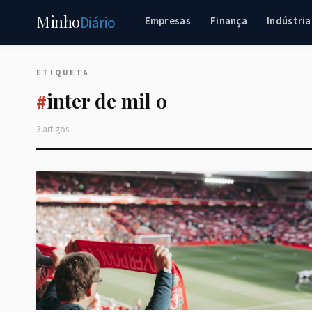
Minho
Diário
Empresas
Finança
Indústria
ETIQUETA
inter de mil o
#
3 artigos