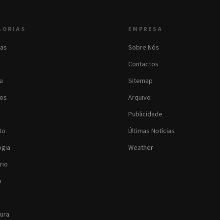
GORIAS
EMPRESA
as
Sobre Nós
Contactos
ia
Sitemap
os
Arquivo
Publicidade
to
Últimas Notícias
ogia
Weather
rio
o
tura