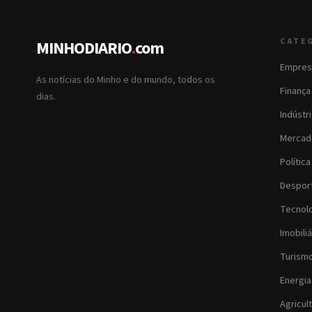
CATE
MINHODIARIO
.
com
Empres
As notícias do Minho e do mundo, todos os
Finança
dias.
Indústr
Mercad
Política
Despor
Tecnol
Imobiliá
Turism
Energia
Agricul