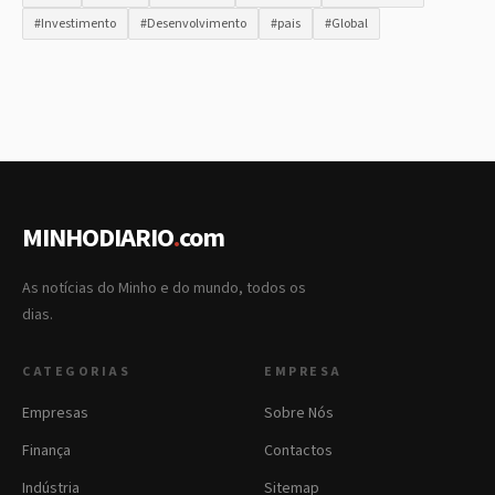
#Investimento
#Desenvolvimento
#pais
#Global
MINHODIARIO
.
com
As notícias do Minho e do mundo, todos os
dias.
CATEGORIAS
EMPRESA
Empresas
Sobre Nós
Finança
Contactos
Indústria
Sitemap