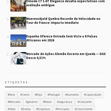
2
Omoda C7 1.6T Elegance desafia expectativas com
avaliação ambígua
3
Waerenskjold Quebra Recorde de Velocidade no
Tour de France: Impacto Imediato
4
Espanha Oferece Entrada Sem Visto a 8 Países
Africanos em 2026
5
Mercado de Ações Alemão Encerra em Queda — DAX
Desce 0,51%
ETIQUETAS
#Para
#Como
#Mais
#Portugal
#Aumento
#Capacidade
#Mercado
#governo
#Maior
#segurança
#Crescente
#Setor
#Dados
#Empresas
#Principais
#Crescimento