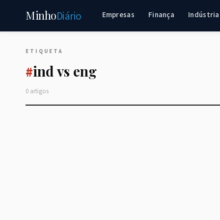
Minho
Diário
Empresas
Finança
Indústria
ETIQUETA
ind vs eng
#
0 artigos