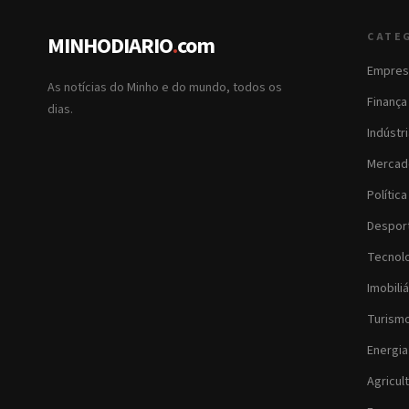
CATE
MINHODIARIO
.
com
Empres
As notícias do Minho e do mundo, todos os
Finança
dias.
Indústr
Mercad
Política
Despor
Tecnol
Imobiliá
Turism
Energia
Agricul