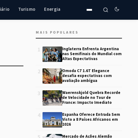
iário
Turismo
Energia
MAIS POPULARES
1
Inglaterra Enfrenta Argentina
nas Semifinais do Mundial com
Altas Expectativas
2
Omoda C7 1.6T Elegance
desafia expectativas com
avaliação ambígua
3
Waerenskjold Quebra Recorde
de Velocidade no Tour de
France: Impacto Imediato
4
Espanha Oferece Entrada Sem
Visto a 8 Países Africanos em
2026
5
Mercado de Ações Alemão