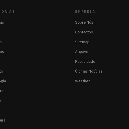
GORIAS
EMPRESA
as
Sobre Nós
Contactos
ia
Sitemap
os
Arquivo
Publicidade
to
Últimas Notícias
ogia
Weather
rio
o
tura