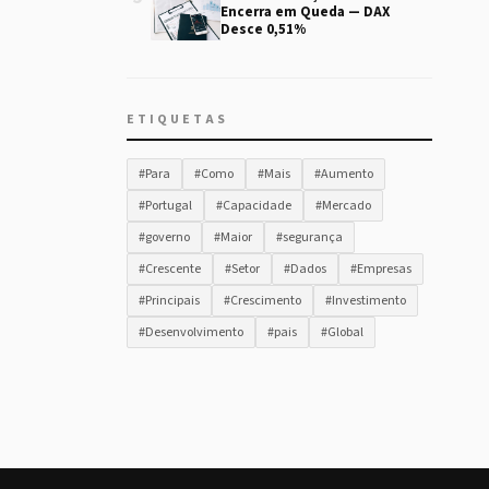
Encerra em Queda — DAX
Desce 0,51%
ETIQUETAS
#Para
#Como
#Mais
#Aumento
#Portugal
#Capacidade
#Mercado
#governo
#Maior
#segurança
#Crescente
#Setor
#Dados
#Empresas
#Principais
#Crescimento
#Investimento
#Desenvolvimento
#pais
#Global