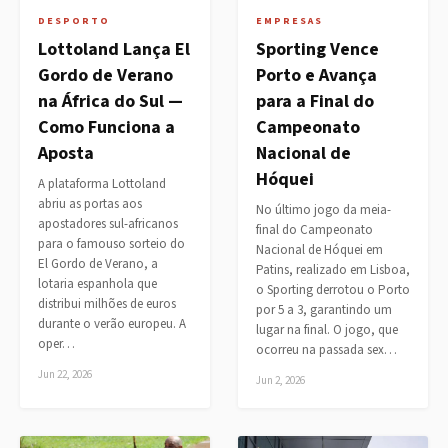
DESPORTO
EMPRESAS
Lottoland Lança El
Sporting Vence
Gordo de Verano
Porto e Avança
na África do Sul —
para a Final do
Como Funciona a
Campeonato
Aposta
Nacional de
Hóquei
A plataforma Lottoland
abriu as portas aos
No último jogo da meia-
apostadores sul-africanos
final do Campeonato
para o famouso sorteio do
Nacional de Hóquei em
El Gordo de Verano, a
Patins, realizado em Lisboa,
lotaria espanhola que
o Sporting derrotou o Porto
distribui milhões de euros
por 5 a 3, garantindo um
durante o verão europeu. A
lugar na final. O jogo, que
oper…
ocorreu na passada sex…
Jun 22, 2026
Jun 2, 2026