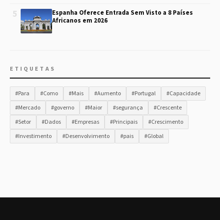
5
Espanha Oferece Entrada Sem Visto a 8 Países
Africanos em 2026
ETIQUETAS
#Para
#Como
#Mais
#Aumento
#Portugal
#Capacidade
#Mercado
#governo
#Maior
#segurança
#Crescente
#Setor
#Dados
#Empresas
#Principais
#Crescimento
#Investimento
#Desenvolvimento
#pais
#Global