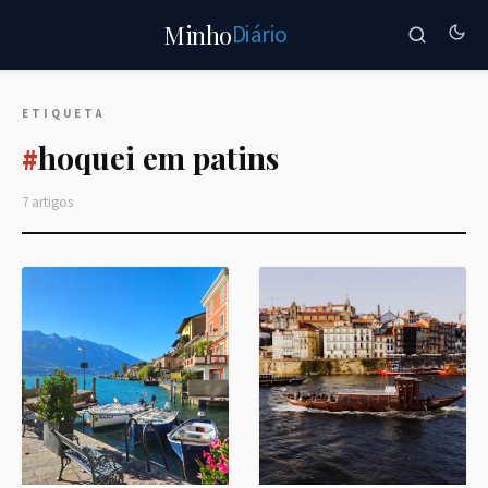
Diário
Minho
ETIQUETA
hoquei em patins
#
7 artigos