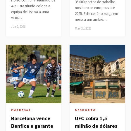
Porto com um resultado de
35.000 postos de trabalho
4-2. Este triunfo coloca a
nos bancos europeus até
equipa de Lisboa a uma
2025. Este cenário surge em
vitór…
meio a um ambie…
Jun 2, 2026
May 31, 2026
EMPRESAS
DESPORTO
Barcelona vence
UFC cobra 1,5
Benfica e garante
milhão de dólares