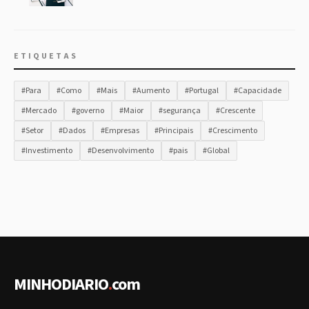
ETIQUETAS
#Para
#Como
#Mais
#Aumento
#Portugal
#Capacidade
#Mercado
#governo
#Maior
#segurança
#Crescente
#Setor
#Dados
#Empresas
#Principais
#Crescimento
#Investimento
#Desenvolvimento
#pais
#Global
MINHODIARIO
.
com