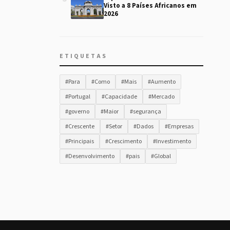
Visto a 8 Países Africanos em
2026
ETIQUETAS
#Para
#Como
#Mais
#Aumento
#Portugal
#Capacidade
#Mercado
#governo
#Maior
#segurança
#Crescente
#Setor
#Dados
#Empresas
#Principais
#Crescimento
#Investimento
#Desenvolvimento
#pais
#Global