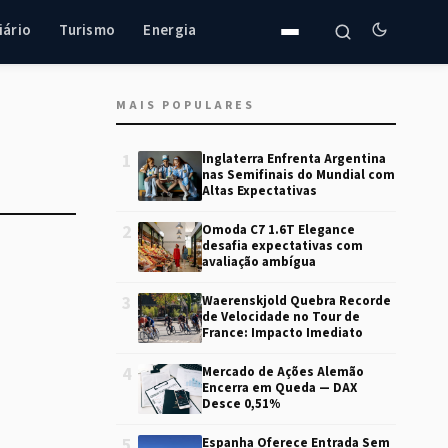
iário
Turismo
Energia
MAIS POPULARES
1
Inglaterra Enfrenta Argentina
nas Semifinais do Mundial com
Altas Expectativas
2
Omoda C7 1.6T Elegance
desafia expectativas com
avaliação ambígua
3
Waerenskjold Quebra Recorde
de Velocidade no Tour de
France: Impacto Imediato
4
Mercado de Ações Alemão
Encerra em Queda — DAX
Desce 0,51%
5
Espanha Oferece Entrada Sem