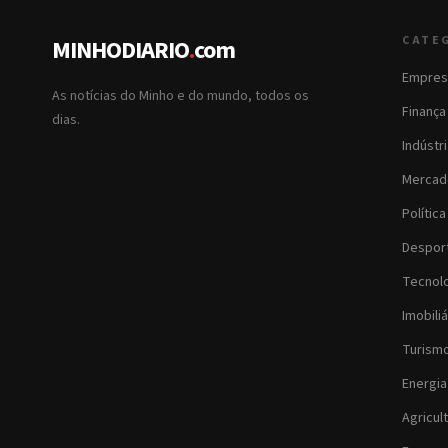
CATE
MINHODIARIO
.
com
Empres
As notícias do Minho e do mundo, todos os
Finança
dias.
Indústr
Mercad
Política
Despor
Tecnol
Imobiliá
Turism
Energia
Agricul