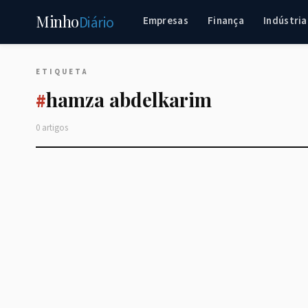
Minho
Diário
Empresas
Finança
Indústria
ETIQUETA
hamza abdelkarim
#
0 artigos