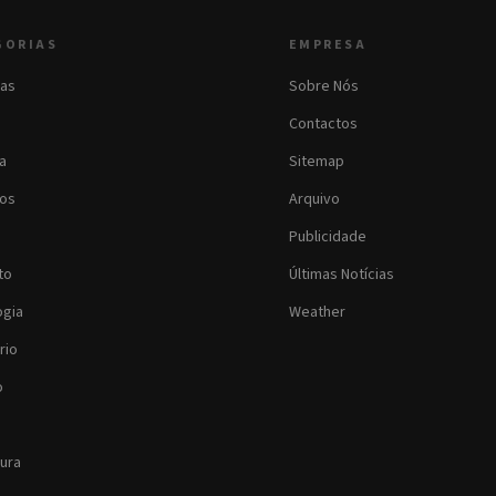
GORIAS
EMPRESA
as
Sobre Nós
Contactos
ia
Sitemap
os
Arquivo
Publicidade
to
Últimas Notícias
ogia
Weather
rio
o
tura