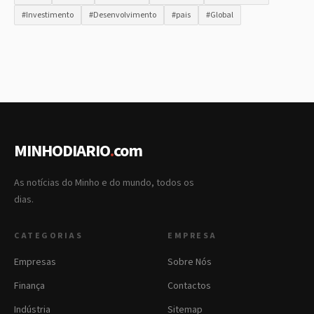
#Investimento
#Desenvolvimento
#pais
#Global
MINHODIARIO
.
com
As notícias do Minho e do mundo, todos os
dias.
CATEGORIAS
EMPRESA
Empresas
Sobre Nós
Finança
Contactos
Indústria
Sitemap