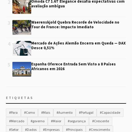
2
Omoda C7 1.6T Elegance desafia expectativas com
avaliação ambígua
3
Waerenskjold Quebra Recorde de Velocidade no
Tour de France: Impacto Imediato
4
Mercado de Ações Alemão Encerra em Queda — DAX
Desce 0,51%
5
Espanha Oferece Entrada Sem Visto a 8 Países
Africanos em 2026
ETIQUETAS
#Para
#Como
#Mais
#Aumento
#Portugal
#Capacidade
#Mercado
#governo
#Maior
#segurança
#Crescente
#Setor
#Dados
#Empresas
#Principais
#Crescimento