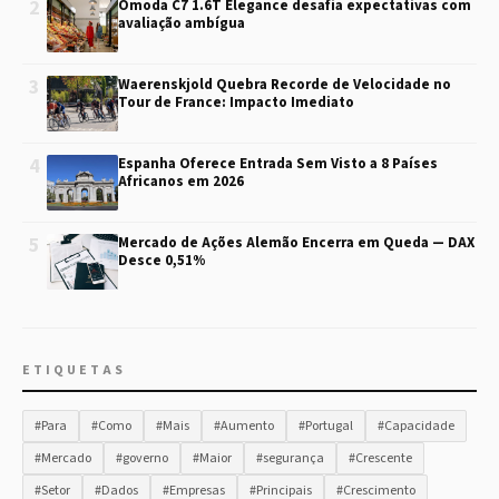
2
Omoda C7 1.6T Elegance desafia expectativas com
avaliação ambígua
3
Waerenskjold Quebra Recorde de Velocidade no
Tour de France: Impacto Imediato
4
Espanha Oferece Entrada Sem Visto a 8 Países
Africanos em 2026
5
Mercado de Ações Alemão Encerra em Queda — DAX
Desce 0,51%
ETIQUETAS
#Para
#Como
#Mais
#Aumento
#Portugal
#Capacidade
#Mercado
#governo
#Maior
#segurança
#Crescente
#Setor
#Dados
#Empresas
#Principais
#Crescimento