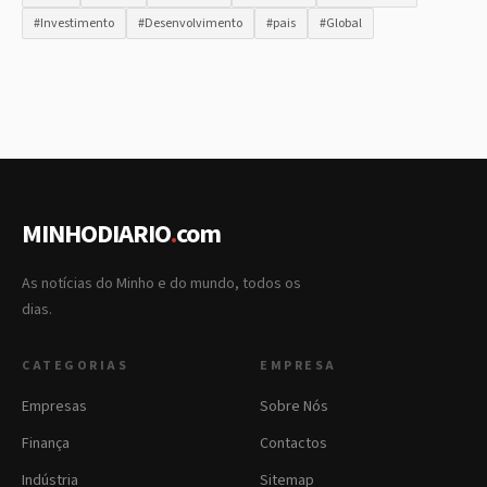
#Investimento
#Desenvolvimento
#pais
#Global
MINHODIARIO
.
com
As notícias do Minho e do mundo, todos os
dias.
CATEGORIAS
EMPRESA
Empresas
Sobre Nós
Finança
Contactos
Indústria
Sitemap