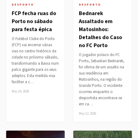
DESPORTO
DESPORTO
FCP fecha ruas do
Bednarek
Porto no sábado
Assaltado em
para festa épica
Matosinhos:
Detalhes do Caso
O Futebol Clube do Porto
no FC Porto
(FCP) vai encerrar várias
vias no centro histórico da
O jogador polaco do FC
cidade no próximo sábado,
Porto, Sebastian Bednarek,
transformando a Baixa num
foi vítima de um assalto na
palco gigante para os seus
sua residência em
adeptos. Esta medida visa
Matosinhos, na região do
facilitar a c…
Grande Porto. O incidente
May 19, 2026
ocorreu enquanto o
desportista encontrava-se
em ca…
May 12, 2026