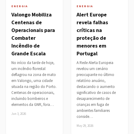
ENERGIA
ENERGIA
Valongo Mobiliza
Alert Europe
Centenas de
revela falhas
Operacionais para
críticas na
Combater
proteção de
Incêndio de
menores em
Grande Escala
Portugal
No início da tarde de hoje,
A Rede Alerta Europeia
um incêndio florestal
revelou um cenário
deflagrou na zona de mato
preocupante no último
em Valongo, uma cidade
relatório anuário,
situada na região do Porto.
destacando o aumento
Centenas de operacionais,
significativo de casos de
incluindo bombeiros e
desaparecimento de
elementos da GNR, fora…
crianças em fuga de
ambientes familiares
Jun 3, 2026
conside…
May 29, 2026