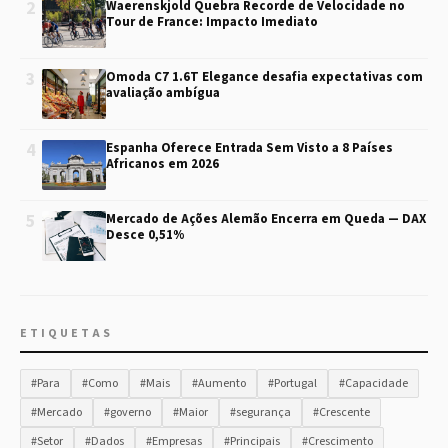
2
Waerenskjold Quebra Recorde de Velocidade no
Tour de France: Impacto Imediato
3
Omoda C7 1.6T Elegance desafia expectativas com
avaliação ambígua
4
Espanha Oferece Entrada Sem Visto a 8 Países
Africanos em 2026
5
Mercado de Ações Alemão Encerra em Queda — DAX
Desce 0,51%
ETIQUETAS
#Para
#Como
#Mais
#Aumento
#Portugal
#Capacidade
#Mercado
#governo
#Maior
#segurança
#Crescente
#Setor
#Dados
#Empresas
#Principais
#Crescimento