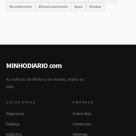
#Investimento
#Desenvolvimento
#pais
#Global
MINHODIARIO
.
com
As notícias do Minho e do mundo, todos os
dias.
CATEGORIAS
EMPRESA
Empresas
Sobre Nós
Finança
Contactos
Indústria
Sitemap