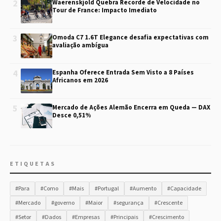
2
Waerenskjold Quebra Recorde de Velocidade no
Tour de France: Impacto Imediato
3
Omoda C7 1.6T Elegance desafia expectativas com
avaliação ambígua
4
Espanha Oferece Entrada Sem Visto a 8 Países
Africanos em 2026
5
Mercado de Ações Alemão Encerra em Queda — DAX
Desce 0,51%
ETIQUETAS
#Para
#Como
#Mais
#Portugal
#Aumento
#Capacidade
#Mercado
#governo
#Maior
#segurança
#Crescente
#Setor
#Dados
#Empresas
#Principais
#Crescimento