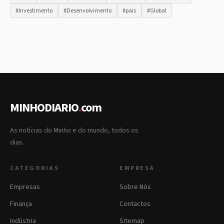
#Investimento
#Desenvolvimento
#pais
#Global
MINHODIARIO
.
com
As notícias do Minho e do mundo, todos os
dias.
CATEGORIAS
EMPRESA
Empresas
Sobre Nós
Finança
Contactos
Indústria
Sitemap