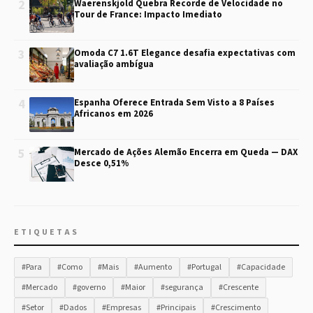
2
Waerenskjold Quebra Recorde de Velocidade no
Tour de France: Impacto Imediato
3
Omoda C7 1.6T Elegance desafia expectativas com
avaliação ambígua
4
Espanha Oferece Entrada Sem Visto a 8 Países
Africanos em 2026
5
Mercado de Ações Alemão Encerra em Queda — DAX
Desce 0,51%
ETIQUETAS
#Para
#Como
#Mais
#Aumento
#Portugal
#Capacidade
#Mercado
#governo
#Maior
#segurança
#Crescente
#Setor
#Dados
#Empresas
#Principais
#Crescimento