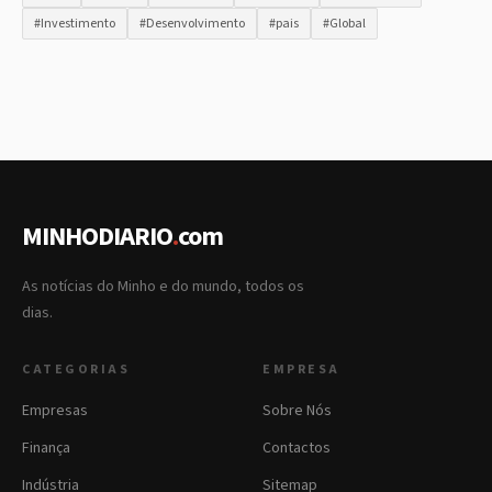
#Investimento
#Desenvolvimento
#pais
#Global
MINHODIARIO
.
com
As notícias do Minho e do mundo, todos os
dias.
CATEGORIAS
EMPRESA
Empresas
Sobre Nós
Finança
Contactos
Indústria
Sitemap