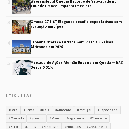
2
Waerenskjold Quebra Recorde de Velocidade no
Tour de France: Impacto Imediato
3
Omoda C7 1.6T Elegance desafia expectativas com
avaliação ambígua
4
Espanha Oferece Entrada Sem Visto a 8 Países
Africanos em 2026
5
Mercado de Ações Alemão Encerra em Queda — DAX
Desce 0,51%
ETIQUETAS
#Para
#Como
#Mais
#Aumento
#Portugal
#Capacidade
#Mercado
#governo
#Maior
#segurança
#Crescente
#Setor
#Dados
#Empresas
#Principais
#Crescimento