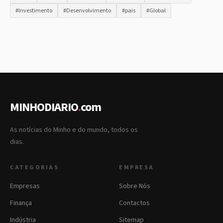
#Investimento
#Desenvolvimento
#pais
#Global
MINHODIARIO
.
com
As notícias do Minho e do mundo, todos os
dias.
CATEGORIAS
EMPRESA
Empresas
Sobre Nós
Finança
Contactos
Indústria
Sitemap