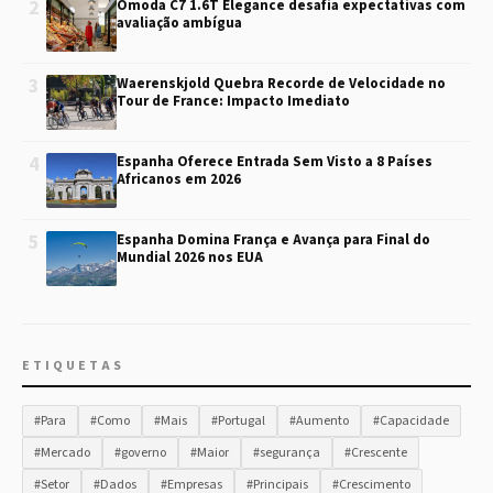
2
Omoda C7 1.6T Elegance desafia expectativas com
avaliação ambígua
3
Waerenskjold Quebra Recorde de Velocidade no
Tour de France: Impacto Imediato
4
Espanha Oferece Entrada Sem Visto a 8 Países
Africanos em 2026
5
Espanha Domina França e Avança para Final do
Mundial 2026 nos EUA
ETIQUETAS
#Para
#Como
#Mais
#Portugal
#Aumento
#Capacidade
#Mercado
#governo
#Maior
#segurança
#Crescente
#Setor
#Dados
#Empresas
#Principais
#Crescimento