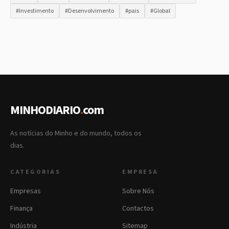
#Investimento
#Desenvolvimento
#pais
#Global
MINHODIARIO
.
com
As notícias do Minho e do mundo, todos os
dias.
CATEGORIAS
EMPRESA
Empresas
Sobre Nós
Finança
Contactos
Indústria
Sitemap