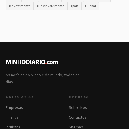
#Investimento
#Desenvolvimento
#pais
#Global
MINHODIARIO
.
com
As notícias do Minho e do mundo, todos os
dias.
CATEGORIAS
EMPRESA
Empresas
Sobre Nós
Finança
Contactos
Indústria
Sitemap