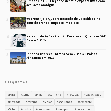
2
Omoda C7 1.6T Elegance desafia expectativas com
avaliação ambígua
3
Waerenskjold Quebra Recorde de Velocidade no
Tour de France: Impacto Imediato
4
Mercado de Ações Alemão Encerra em Queda — DAX
Desce 0,51%
5
Espanha Oferece Entrada Sem Visto a 8 Países
Africanos em 2026
ETIQUETAS
#Para
#Como
#Mais
#Aumento
#Portugal
#Capacidade
#Mercado
#governo
#Maior
#segurança
#Crescente
#Setor
#Dados
#Empresas
#Principais
#Crescimento