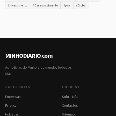
#Investimento
#Desenvolvimento
#pais
#Global
MINHODIARIO
.
com
As notícias do Minho e do mundo, todos os
dias.
CATEGORIAS
EMPRESA
Empresas
Sobre Nós
Finança
Contactos
Indústria
Sitemap