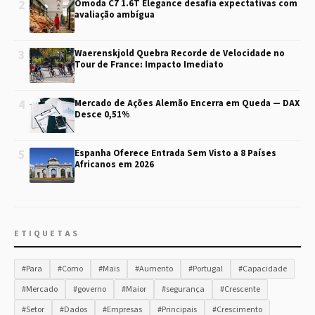
2
Omoda C7 1.6T Elegance desafia expectativas com
avaliação ambígua
3
Waerenskjold Quebra Recorde de Velocidade no
Tour de France: Impacto Imediato
4
Mercado de Ações Alemão Encerra em Queda — DAX
Desce 0,51%
5
Espanha Oferece Entrada Sem Visto a 8 Países
Africanos em 2026
ETIQUETAS
#Para
#Como
#Mais
#Aumento
#Portugal
#Capacidade
#Mercado
#governo
#Maior
#segurança
#Crescente
#Setor
#Dados
#Empresas
#Principais
#Crescimento