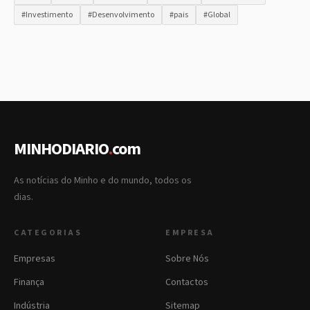
#Investimento
#Desenvolvimento
#pais
#Global
MINHODIARIO
.
com
As notícias do Minho e do mundo, todos os
dias.
CATEGORIAS
EMPRESA
Empresas
Sobre Nós
Finança
Contactos
Indústria
Sitemap