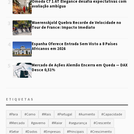
2
Omoda C7 1.6T Elegance desafia expectativas com
avaliação ambígua
3
Waerenskjold Quebra Recorde de Velocidade no
Tour de France: Impacto Imediato
4
Espanha Oferece Entrada Sem Visto a 8 Países
Africanos em 2026
5
Mercado de Ações Alemão Encerra em Queda — DAX
Desce 0,51%
ETIQUETAS
#Para
#Como
#Mais
#Portugal
#Aumento
#Capacidade
#Mercado
#governo
#Maior
#segurança
#Crescente
#Setor
#Dados
#Empresas
#Principais
#Crescimento