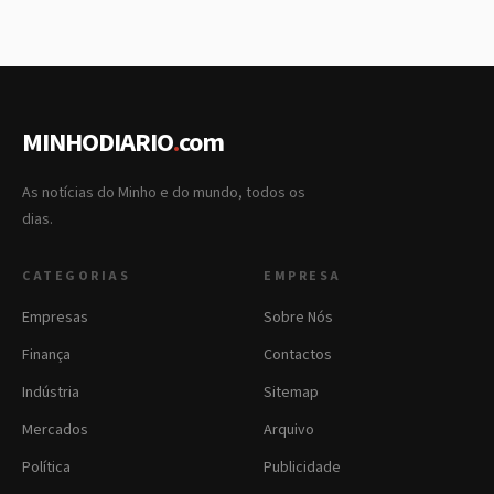
MINHODIARIO
.
com
As notícias do Minho e do mundo, todos os
dias.
CATEGORIAS
EMPRESA
Empresas
Sobre Nós
Finança
Contactos
Indústria
Sitemap
Mercados
Arquivo
Política
Publicidade