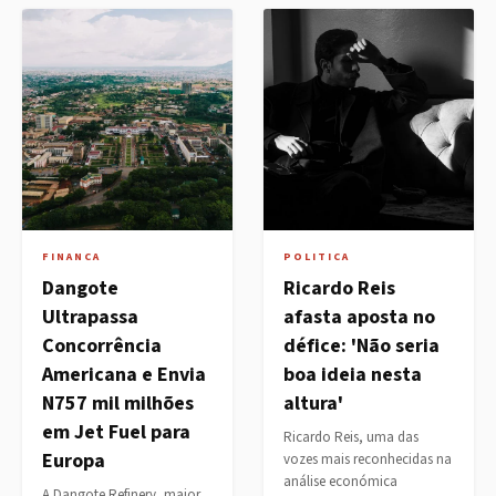
FINANCA
POLITICA
Dangote
Ricardo Reis
Ultrapassa
afasta aposta no
Concorrência
défice: 'Não seria
Americana e Envia
boa ideia nesta
N757 mil milhões
altura'
em Jet Fuel para
Ricardo Reis, uma das
Europa
vozes mais reconhecidas na
análise económica
A Dangote Refinery, maior