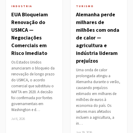
INDUSTRIA
TURISMO
EUA Bloqueiam
Alemanha perde
Renovação do
milhares de
USMCA —
milhões com onda
Negociações
de calor —
Comerciais em
agricultura e
Risco Imediato
indústria lideram
prejuízos
Os Estados Unidos
anunciaram o bloqueio da
Uma onda de calor
renovação de longo prazo
prolongada atingiu a
do USMCA, o acordo
Alemanha durante o verão,
comercial que substituiu o
causando prejuízos
NAFTA em 2020. A decisão
estimado em milhares de
foi confirmada por fontes
milhões de euros à
governamentais em
economia do país. Os
Washington e d…
setores mais afetados
incluem a agricultura, a
Jul 6, 2026
in…
Jun 29, 2026