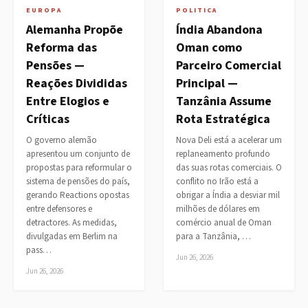
EUROPA
POLITICA
Alemanha Propõe
Índia Abandona
Reforma das
Oman como
Pensões —
Parceiro Comercial
Reações Divididas
Principal —
Entre Elogios e
Tanzânia Assume
Críticas
Rota Estratégica
O governo alemão
Nova Deli está a acelerar um
apresentou um conjunto de
replaneamento profundo
propostas para reformular o
das suas rotas comerciais. O
sistema de pensões do país,
conflito no Irão está a
gerando Reactions opostas
obrigar a Índia a desviar mil
entre defensores e
milhões de dólares em
detractores. As medidas,
comércio anual de Oman
divulgadas em Berlim na
para a Tanzânia, …
pass…
Jun 26, 2026
Jun 26, 2026