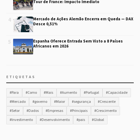
Tour de France: Impacto Imediato
4
Mercado de Ações Alemão Encerra em Queda — DAX
Desce 0,51%
5
Espanha Oferece Entrada Sem Visto a 8 Países
Africanos em 2026
ETIQUETAS
#Para
#Como
#Mais
#Aumento
#Portugal
#Capacidade
#Mercado
#governo
#Maior
#segurança
#Crescente
#Setor
#Dados
#Empresas
#Principais
#Crescimento
#Investimento
#Desenvolvimento
#pais
#Global