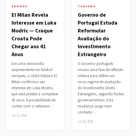
EUROPA
TURISMO
El Milan Revela
Governo de
Interesse em Luka
Portugal Estuda
Modric — Craque
Reformular
Croata Pode
Avaliação do
Chegar aos 41
Investimento
Anos
Estrangeiro
Em uma reviravolta
O Governo português
surpreendente no futebol
iniciou uma fase de reflexão
europeu, o clube italiano El
interna para definir um
Milan confirmou seu
novo regime de avaliação
interesse em Luka Modric,
do Investimento Direto
que está prestes a completar
Estrangeiro, segundo fontes
41 anos. A possibilidade de
governamentais. Esta
contar com o veterano…
mudança surge num
contexto …
Jul 12, 2026
Jul 10, 2026