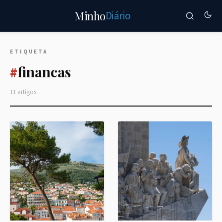
Diário
Minho
ETIQUETA
financas
#
11 artigos