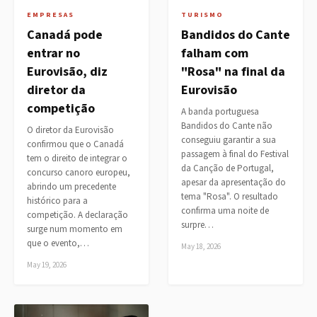
EMPRESAS
TURISMO
Canadá pode
Bandidos do Cante
entrar no
falham com
Eurovisão, diz
"Rosa" na final da
diretor da
Eurovisão
competição
A banda portuguesa
Bandidos do Cante não
O diretor da Eurovisão
conseguiu garantir a sua
confirmou que o Canadá
passagem à final do Festival
tem o direito de integrar o
da Canção de Portugal,
concurso canoro europeu,
apesar da apresentação do
abrindo um precedente
tema "Rosa". O resultado
histórico para a
confirma uma noite de
competição. A declaração
surpre…
surge num momento em
que o evento,…
May 18, 2026
May 19, 2026