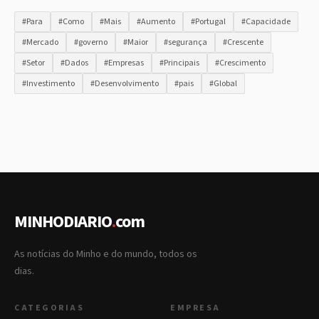
#Para
#Como
#Mais
#Aumento
#Portugal
#Capacidade
#Mercado
#governo
#Maior
#segurança
#Crescente
#Setor
#Dados
#Empresas
#Principais
#Crescimento
#Investimento
#Desenvolvimento
#pais
#Global
MINHODIARIO
.
com
As notícias do Minho e do mundo, todos os
dias.
CATEGORIAS
EMPRESA