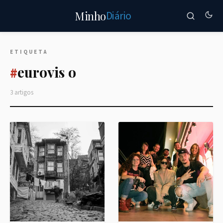
Diário
Minho
ETIQUETA
eurovis o
#
3 artigos