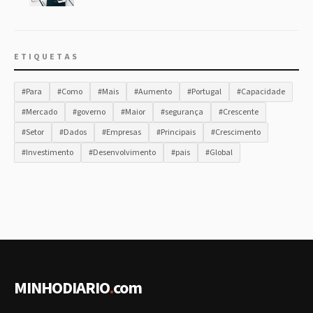
ETIQUETAS
#Para
#Como
#Mais
#Aumento
#Portugal
#Capacidade
#Mercado
#governo
#Maior
#segurança
#Crescente
#Setor
#Dados
#Empresas
#Principais
#Crescimento
#Investimento
#Desenvolvimento
#pais
#Global
MINHODIARIO
.
com