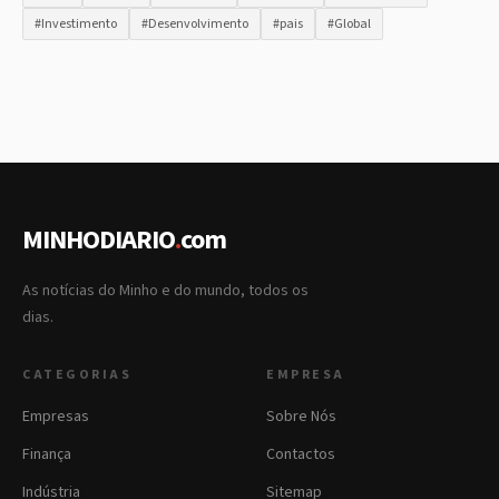
#Investimento
#Desenvolvimento
#pais
#Global
MINHODIARIO
.
com
As notícias do Minho e do mundo, todos os
dias.
CATEGORIAS
EMPRESA
Empresas
Sobre Nós
Finança
Contactos
Indústria
Sitemap