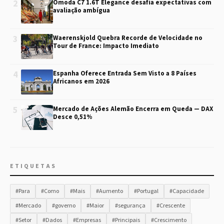
2
Omoda C7 1.6T Elegance desafia expectativas com
avaliação ambígua
3
Waerenskjold Quebra Recorde de Velocidade no
Tour de France: Impacto Imediato
4
Espanha Oferece Entrada Sem Visto a 8 Países
Africanos em 2026
5
Mercado de Ações Alemão Encerra em Queda — DAX
Desce 0,51%
ETIQUETAS
#Para
#Como
#Mais
#Aumento
#Portugal
#Capacidade
#Mercado
#governo
#Maior
#segurança
#Crescente
#Setor
#Dados
#Empresas
#Principais
#Crescimento