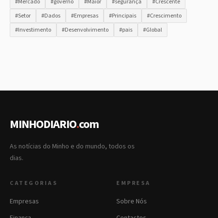
#Mercado
#governo
#Maior
#segurança
#Crescente
#Setor
#Dados
#Empresas
#Principais
#Crescimento
#Investimento
#Desenvolvimento
#pais
#Global
MINHODIARIO
.
com
As notícias do Minho e do mundo, todos os
dias.
CATEGORIAS
EMPRESA
Empresas
Sobre Nós