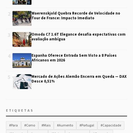
2
Waerenskjold Quebra Recorde de Velocidade no
Tour de France: Impacto Imediato
3
Omoda C7 1.6T Elegance desafia expectativas com
avaliação ambígua
4
Espanha Oferece Entrada Sem Visto a 8 Países
Africanos em 2026
5
Mercado de Ações Alemão Encerra em Queda — DAX
Desce 0,51%
ETIQUETAS
#Para
#Como
#Mais
#Aumento
#Portugal
#Capacidade