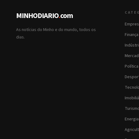
CATE
MINHODIARIO
.
com
Empres
As notícias do Minho e do mundo, todos os
Finança
dias.
Indústr
Mercad
Política
Despor
Tecnol
Imobiliá
Turism
Energia
Agricul