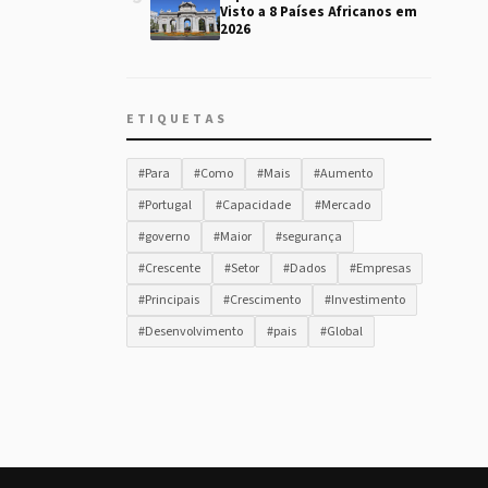
Visto a 8 Países Africanos em
2026
ETIQUETAS
#Para
#Como
#Mais
#Aumento
#Portugal
#Capacidade
#Mercado
#governo
#Maior
#segurança
#Crescente
#Setor
#Dados
#Empresas
#Principais
#Crescimento
#Investimento
#Desenvolvimento
#pais
#Global