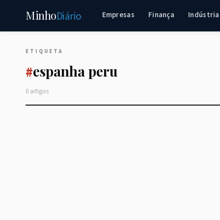
Minho
Diário
Empresas
Finança
Indústria
ETIQUETA
espanha peru
#
0 artigos