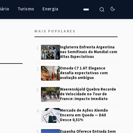
iário
Turismo
Energia
MAIS POPULARES
1
Inglaterra Enfrenta Argentina
nas Semifinais do Mundial com
Altas Expectativas
2
Omoda C7 1.6T Elegance
desafia expectativas com
avaliação ambígua
3
Waerenskjold Quebra Recorde
de Velocidade no Tour de
France: Impacto Imediato
4
Mercado de Ações Alemão
Encerra em Queda — DAX
Desce 0,51%
5
Espanha Oferece Entrada Sem