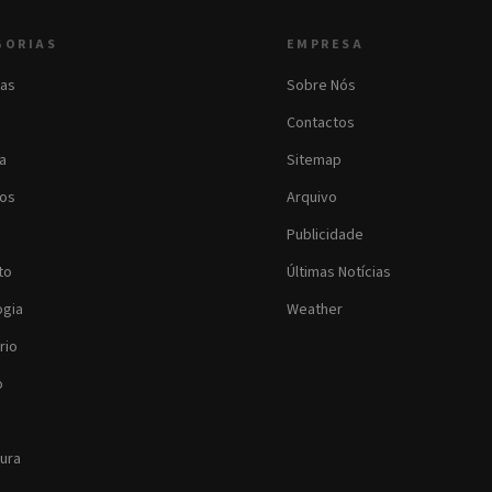
GORIAS
EMPRESA
as
Sobre Nós
Contactos
ia
Sitemap
os
Arquivo
Publicidade
to
Últimas Notícias
ogia
Weather
rio
o
tura