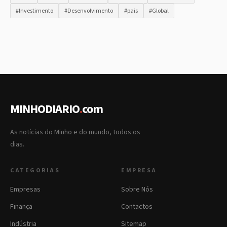
#Investimento
#Desenvolvimento
#pais
#Global
MINHODIARIO
.
com
As notícias do Minho e do mundo, todos os
dias.
CATEGORIAS
EMPRESA
Empresas
Sobre Nós
Finança
Contactos
Indústria
Sitemap