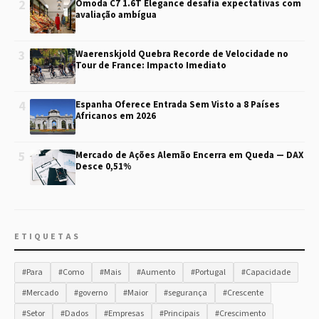
2
Omoda C7 1.6T Elegance desafia expectativas com
avaliação ambígua
3
Waerenskjold Quebra Recorde de Velocidade no
Tour de France: Impacto Imediato
4
Espanha Oferece Entrada Sem Visto a 8 Países
Africanos em 2026
5
Mercado de Ações Alemão Encerra em Queda — DAX
Desce 0,51%
ETIQUETAS
#Para
#Como
#Mais
#Aumento
#Portugal
#Capacidade
#Mercado
#governo
#Maior
#segurança
#Crescente
#Setor
#Dados
#Empresas
#Principais
#Crescimento