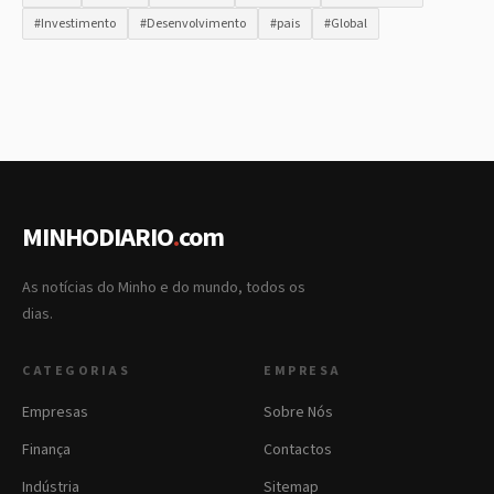
#Investimento
#Desenvolvimento
#pais
#Global
MINHODIARIO
.
com
As notícias do Minho e do mundo, todos os
dias.
CATEGORIAS
EMPRESA
Empresas
Sobre Nós
Finança
Contactos
Indústria
Sitemap