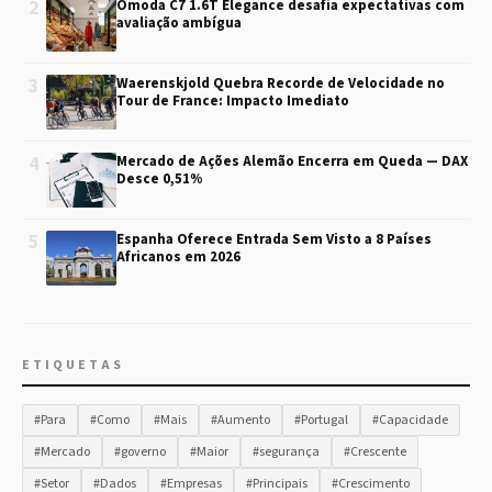
2
Omoda C7 1.6T Elegance desafia expectativas com
avaliação ambígua
3
Waerenskjold Quebra Recorde de Velocidade no
Tour de France: Impacto Imediato
4
Mercado de Ações Alemão Encerra em Queda — DAX
Desce 0,51%
5
Espanha Oferece Entrada Sem Visto a 8 Países
Africanos em 2026
ETIQUETAS
#Para
#Como
#Mais
#Aumento
#Portugal
#Capacidade
#Mercado
#governo
#Maior
#segurança
#Crescente
#Setor
#Dados
#Empresas
#Principais
#Crescimento