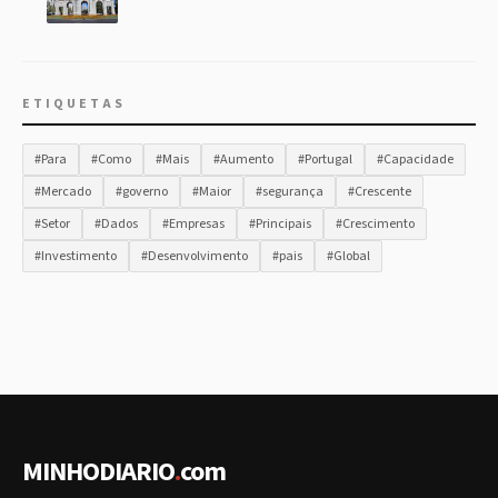
ETIQUETAS
#Para
#Como
#Mais
#Aumento
#Portugal
#Capacidade
#Mercado
#governo
#Maior
#segurança
#Crescente
#Setor
#Dados
#Empresas
#Principais
#Crescimento
#Investimento
#Desenvolvimento
#pais
#Global
MINHODIARIO
.
com