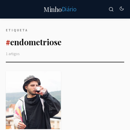
Diário
Minho
ETIQUETA
endometriose
#
1 artigos