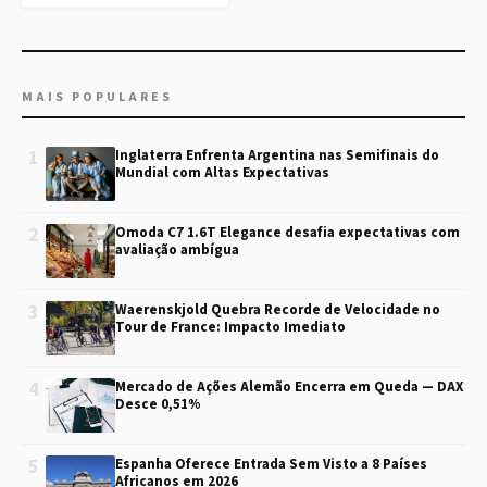
MAIS POPULARES
1
Inglaterra Enfrenta Argentina nas Semifinais do
Mundial com Altas Expectativas
2
Omoda C7 1.6T Elegance desafia expectativas com
avaliação ambígua
3
Waerenskjold Quebra Recorde de Velocidade no
Tour de France: Impacto Imediato
4
Mercado de Ações Alemão Encerra em Queda — DAX
Desce 0,51%
5
Espanha Oferece Entrada Sem Visto a 8 Países
Africanos em 2026