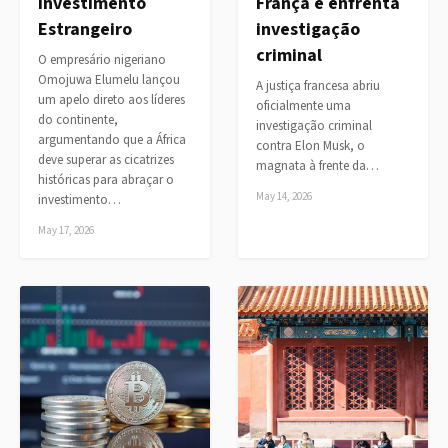
Investimento
França e enfrenta
Estrangeiro
investigação
criminal
O empresário nigeriano
Omojuwa Elumelu lançou
A justiça francesa abriu
um apelo direto aos líderes
oficialmente uma
do continente,
investigação criminal
argumentando que a África
contra Elon Musk, o
deve superar as cicatrizes
magnata à frente da…
históricas para abraçar o
May 14, 2026
investimento…
May 17, 2026