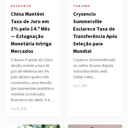
DESPORTO
TURISMO
China Mantém
Crysencio
Taxa de Juro em
Summerville
3% pelo 14.º Mês
Esclarece Taxa de
— Estagnação
Transferência Após
Monetária Intriga
Seleção para
Mercados
Mundial
O Banco Popular da China
Crysencio Summerville está
decidiu manter a taxa de
no centro de uma disputa
juro de referência em 3%
milionária entre Leeds
pelo décimo quarto mês
United e Wes…
consecutivo, uma decisão
Jun 7, 2026
que surpreendeu analistas e
manteve os mercados
financeiros em alerta. A e…
Jun 25, 2026