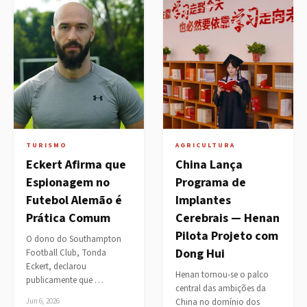
TURISMO
AGRICULTURA
Eckert Afirma que
China Lança
Espionagem no
Programa de
Futebol Alemão é
Implantes
Prática Comum
Cerebrais — Henan
Pilota Projeto com
O dono do Southampton
Dong Hui
Football Club, Tonda
Eckert, declarou
Henan tornou-se o palco
publicamente que …
central das ambições da
Jun 6, 2026
China no domínio dos