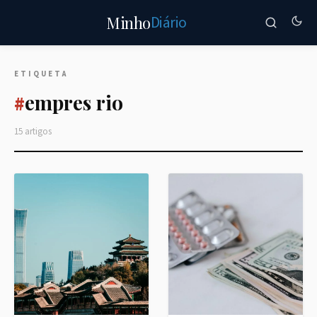
Diário
Minho
ETIQUETA
empres rio
#
15 artigos