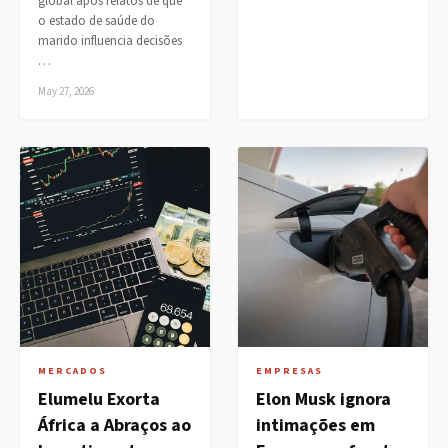
global após relatos de que
o estado de saúde do
marido influencia decisões
…
May 27, 2026
MERCADOS
EMPRESAS
Elumelu Exorta
Elon Musk ignora
África a Abraços ao
intimações em