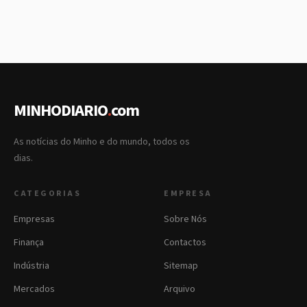
MINHODIARIO
.
com
As notícias do Minho e do mundo, todos os
dias.
CATEGORIAS
EMPRESA
Empresas
Sobre Nós
Finança
Contactos
Indústria
Sitemap
Mercados
Arquivo