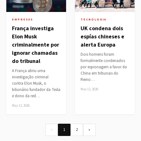
EMPRESAS
TECNOLOGIA
França investiga
UK condena dois
Elon Musk
espías chineses e
criminalmente por
alerta Europa
ignorar chamadas
Dois homens foram
do tribunal
formalmente condenados
por espionagem a favor da
A França abriu uma
China em tribunais do
investigação criminal
Reino…
contra Elon Musk, o
bilionário fundador da Tesla
May 12, 2026
e dono da red…
May 13, 2026
«
1
2
»