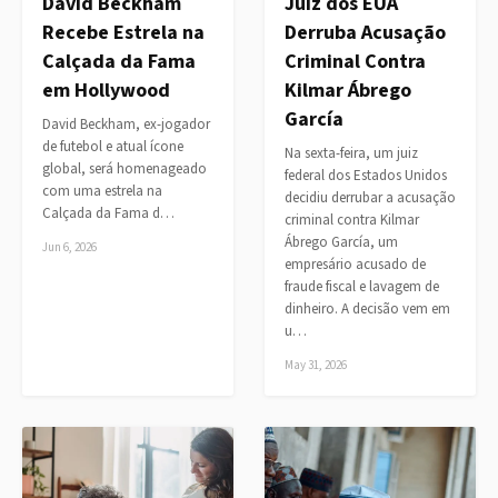
David Beckham
Juiz dos EUA
Recebe Estrela na
Derruba Acusação
Calçada da Fama
Criminal Contra
em Hollywood
Kilmar Ábrego
García
David Beckham, ex-jogador
de futebol e atual ícone
Na sexta-feira, um juiz
global, será homenageado
federal dos Estados Unidos
com uma estrela na
decidiu derrubar a acusação
Calçada da Fama d…
criminal contra Kilmar
Ábrego García, um
Jun 6, 2026
empresário acusado de
fraude fiscal e lavagem de
dinheiro. A decisão vem em
u…
May 31, 2026