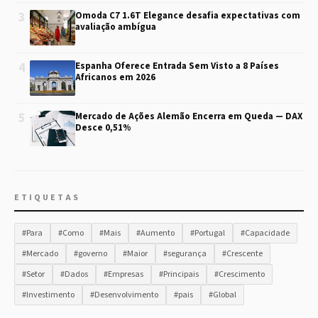
3
Omoda C7 1.6T Elegance desafia expectativas com
avaliação ambígua
4
Espanha Oferece Entrada Sem Visto a 8 Países
Africanos em 2026
5
Mercado de Ações Alemão Encerra em Queda — DAX
Desce 0,51%
ETIQUETAS
#Para
#Como
#Mais
#Aumento
#Portugal
#Capacidade
#Mercado
#governo
#Maior
#segurança
#Crescente
#Setor
#Dados
#Empresas
#Principais
#Crescimento
#Investimento
#Desenvolvimento
#pais
#Global