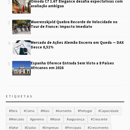
2
Omoda C7 1.6T Elegance desafia expectativas com
avaliação ambígua
3
Waerenskjold Quebra Recorde de Velocidade no
Tour de France: Impacto Imediato
4
Mercado de Ações Alemão Encerra em Queda — DAX
Desce 0,51%
5
Espanha Oferece Entrada Sem Visto a 8 Países
Africanos em 2026
ETIQUETAS
#Para
#Como
#Mais
#Aumento
#Portugal
#Capacidade
#Mercado
#governo
#Maior
#segurança
#Crescente
#Setor
#Dados
#Empresas
#Principais
#Crescimento