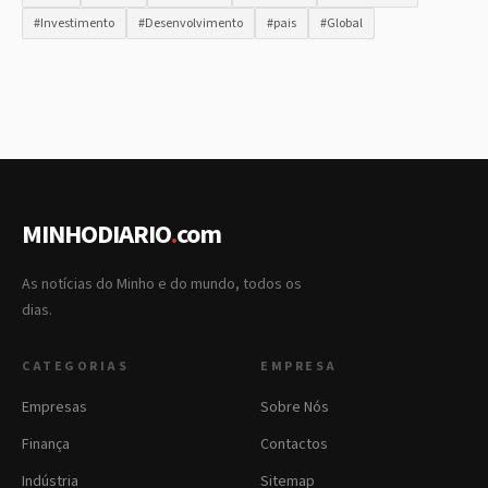
#Investimento
#Desenvolvimento
#pais
#Global
MINHODIARIO
.
com
As notícias do Minho e do mundo, todos os
dias.
CATEGORIAS
EMPRESA
Empresas
Sobre Nós
Finança
Contactos
Indústria
Sitemap