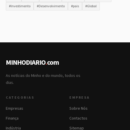
#Investimento
#Desenvolvimento
#pais
#Global
MINHODIARIO
.
com
As notícias do Minho e do mundo, todos os
dias.
CATEGORIAS
EMPRESA
Empresas
Sobre Nós
Finança
Contactos
Indústria
Sitemap