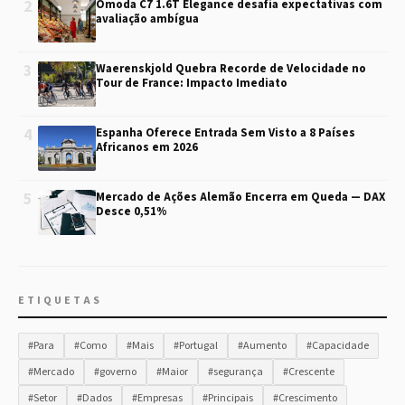
2
Omoda C7 1.6T Elegance desafia expectativas com
avaliação ambígua
3
Waerenskjold Quebra Recorde de Velocidade no
Tour de France: Impacto Imediato
4
Espanha Oferece Entrada Sem Visto a 8 Países
Africanos em 2026
5
Mercado de Ações Alemão Encerra em Queda — DAX
Desce 0,51%
ETIQUETAS
#Para
#Como
#Mais
#Portugal
#Aumento
#Capacidade
#Mercado
#governo
#Maior
#segurança
#Crescente
#Setor
#Dados
#Empresas
#Principais
#Crescimento