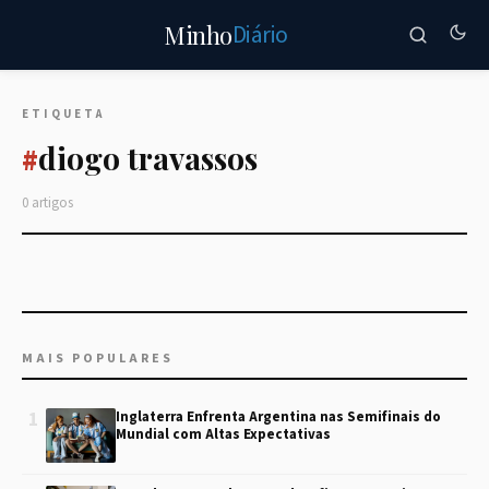
Diário
Minho
ETIQUETA
diogo travassos
#
0 artigos
MAIS POPULARES
1
Inglaterra Enfrenta Argentina nas Semifinais do
Mundial com Altas Expectativas