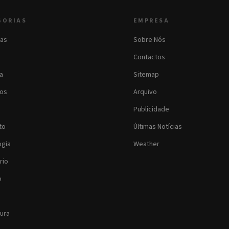
GORIAS
EMPRESA
as
Sobre Nós
Contactos
ia
Sitemap
os
Arquivo
Publicidade
to
Últimas Notícias
ogia
Weather
rio
o
tura