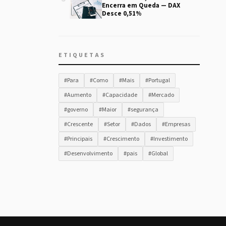
Encerra em Queda — DAX
Desce 0,51%
ETIQUETAS
#Para
#Como
#Mais
#Portugal
#Aumento
#Capacidade
#Mercado
#governo
#Maior
#segurança
#Crescente
#Setor
#Dados
#Empresas
#Principais
#Crescimento
#Investimento
#Desenvolvimento
#pais
#Global