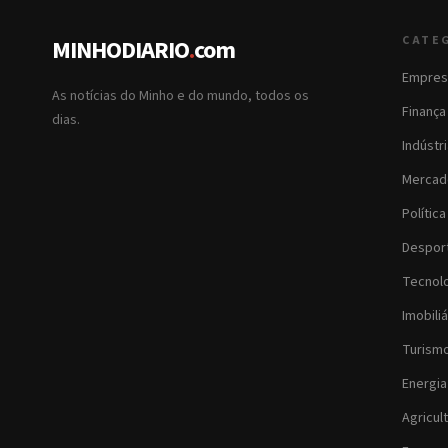
CATE
MINHODIARIO
.
com
Empres
As notícias do Minho e do mundo, todos os
Finança
dias.
Indústr
Mercad
Política
Despor
Tecnol
Imobiliá
Turism
Energia
Agricul