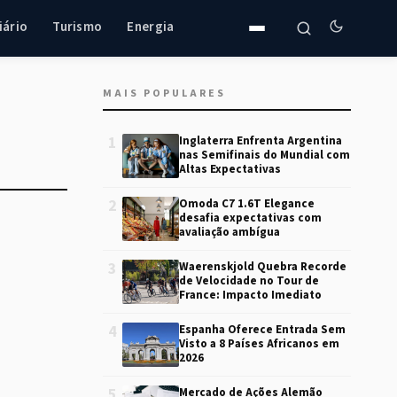
iário
Turismo
Energia
MAIS POPULARES
1
Inglaterra Enfrenta Argentina
nas Semifinais do Mundial com
Altas Expectativas
2
Omoda C7 1.6T Elegance
desafia expectativas com
avaliação ambígua
3
Waerenskjold Quebra Recorde
de Velocidade no Tour de
France: Impacto Imediato
4
Espanha Oferece Entrada Sem
Visto a 8 Países Africanos em
2026
5
Mercado de Ações Alemão