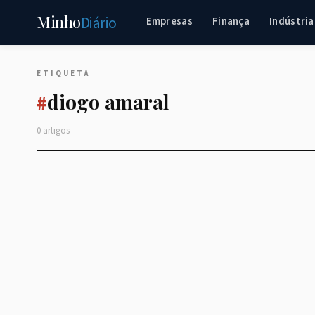
Minho
Diário
Empresas
Finança
Indústria
ETIQUETA
diogo amaral
#
0 artigos