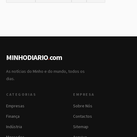
MINHODIARIO
.
com
As notícias do Minho e do mundo, todos os
dias.
CATEGORIAS
EMPRESA
Empresas
Sobre Nós
Finança
Contactos
Indústria
Sitemap