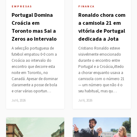
EMPRESAS
FINANCA
Portugal Domina
Ronaldo chora com
Croácia em
a camisola 21 em
Toronto mas Sai a
vitória de Portugal
Zeros ao Intervalo
dedicada a Jota
A selecção portuguesa de
Cristiano Ronaldo esteve
futebol empatou 0-0 com a
visivelmente emocionado
Croácia ao intervalo do
durante o encontro entre
encontro que decorre esta
Portugal e a Croácia,ittedo
noite em Toronto, no
a chorar enquanto usava a
Canadá. Apesar de dominar
camisola com o número 21
claramente a posse de bola
— um número que não é o
e criar várias oportun…
seu habitual, mas qu…
Jul 6, 2026
Jul 6, 2026