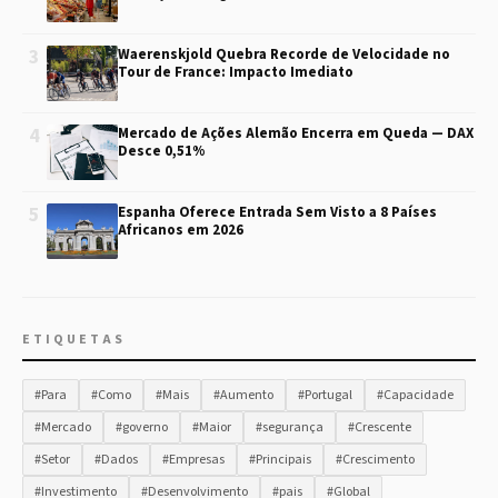
3
Waerenskjold Quebra Recorde de Velocidade no
Tour de France: Impacto Imediato
4
Mercado de Ações Alemão Encerra em Queda — DAX
Desce 0,51%
5
Espanha Oferece Entrada Sem Visto a 8 Países
Africanos em 2026
ETIQUETAS
#Para
#Como
#Mais
#Aumento
#Portugal
#Capacidade
#Mercado
#governo
#Maior
#segurança
#Crescente
#Setor
#Dados
#Empresas
#Principais
#Crescimento
#Investimento
#Desenvolvimento
#pais
#Global