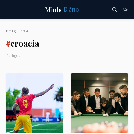
Diário
Minho
ETIQUETA
croacia
#
7 artigos