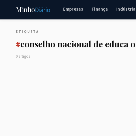
Minho
Diário
Empresas
Finança
Indústria
ETIQUETA
conselho nacional de educa o
#
0 artigos