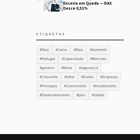
Encerra em Queda — DAX
Desce 0,51%
ETIQUETAS
#Para
#Como
#Mais
#Aumento
#Portugal
#Capacidade
#Mercado
#governo
#Maior
#segurança
#Crescente
#Setor
#Dados
#Empresas
#Principais
#Crescimento
#Investimento
#Desenvolvimento
#pais
#Global