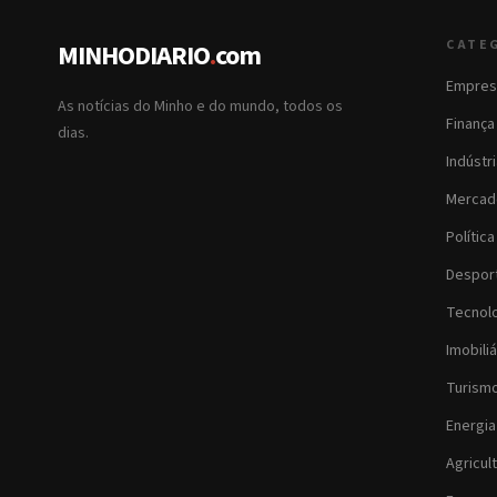
CATE
MINHODIARIO
.
com
Empres
As notícias do Minho e do mundo, todos os
Finança
dias.
Indústr
Mercad
Política
Despor
Tecnol
Imobiliá
Turism
Energia
Agricul