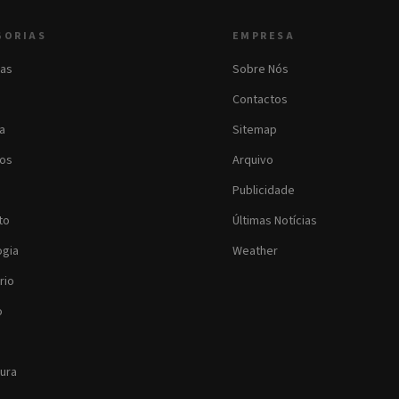
GORIAS
EMPRESA
as
Sobre Nós
Contactos
ia
Sitemap
os
Arquivo
Publicidade
to
Últimas Notícias
ogia
Weather
rio
o
tura