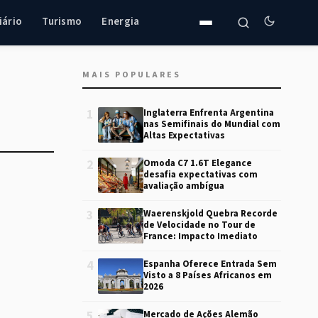
iário
Turismo
Energia
MAIS POPULARES
1
Inglaterra Enfrenta Argentina
nas Semifinais do Mundial com
Altas Expectativas
2
Omoda C7 1.6T Elegance
desafia expectativas com
avaliação ambígua
3
Waerenskjold Quebra Recorde
de Velocidade no Tour de
France: Impacto Imediato
4
Espanha Oferece Entrada Sem
Visto a 8 Países Africanos em
2026
5
Mercado de Ações Alemão