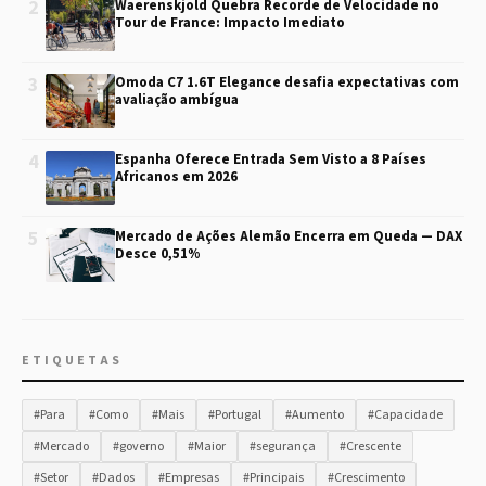
2
Waerenskjold Quebra Recorde de Velocidade no
Tour de France: Impacto Imediato
3
Omoda C7 1.6T Elegance desafia expectativas com
avaliação ambígua
4
Espanha Oferece Entrada Sem Visto a 8 Países
Africanos em 2026
5
Mercado de Ações Alemão Encerra em Queda — DAX
Desce 0,51%
ETIQUETAS
#Para
#Como
#Mais
#Portugal
#Aumento
#Capacidade
#Mercado
#governo
#Maior
#segurança
#Crescente
#Setor
#Dados
#Empresas
#Principais
#Crescimento