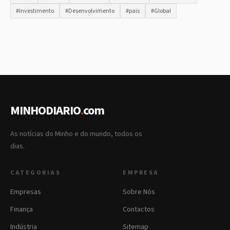
#Investimento
#Desenvolvimento
#pais
#Global
MINHODIARIO
.
com
As notícias do Minho e do mundo, todos os
dias.
CATEGORIAS
EMPRESA
Empresas
Sobre Nós
Finança
Contactos
Indústria
Sitemap