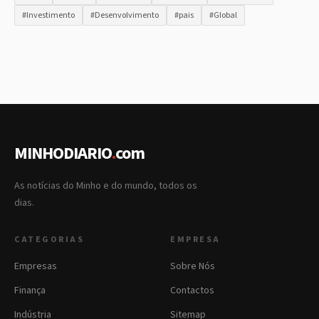
#Investimento
#Desenvolvimento
#pais
#Global
MINHODIARIO
.
com
As notícias do Minho e do mundo, todos os
dias.
CATEGORIAS
EMPRESA
Empresas
Sobre Nós
Finança
Contactos
Indústria
Sitemap