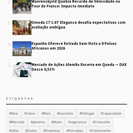
2
Waerenskjold Quebra Recorde de Velocidade no
Tour de France: Impacto Imediato
3
Omoda C7 1.6T Elegance desafia expectativas com
avaliação ambígua
4
Espanha Oferece Entrada Sem Visto a 8 Países
Africanos em 2026
5
Mercado de Ações Alemão Encerra em Queda — DAX
Desce 0,51%
ETIQUETAS
#Para
#Como
#Mais
#Aumento
#Portugal
#Capacidade
#Mercado
#governo
#Maior
#segurança
#Crescente
#Setor
#Dados
#Empresas
#Principais
#Crescimento